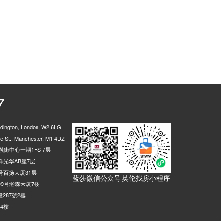
7
ington, London, W2 6LG
 St., Manchester, M1 4DZ
街中心一期1FS 7层
光华AB座7层
号百扬大厦31层
蓝莎微信公众号
英伦找房小程序
9号瀚森大厦7楼
287號2樓
4樓