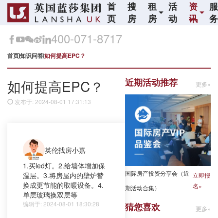
首
搜
租
活
资
页
房
房
动
讯
400-071-8717
首页
知识问答
如何提高EPC？
近期活动推荐
如何提高EPC？
更多»
发布于: 2024-08-01 17:31:13
英伦找房小嘉
1.买led灯。2.给墙体增加保
国际房产投资分享会（近
温层。3.将房屋内的壁炉替
立即报
换成更节能的取暖设备。4.
名»
期活动合集）
单层玻璃换双层等
编辑于: 2024-08-01 18:30:28
猜您喜欢
更多»