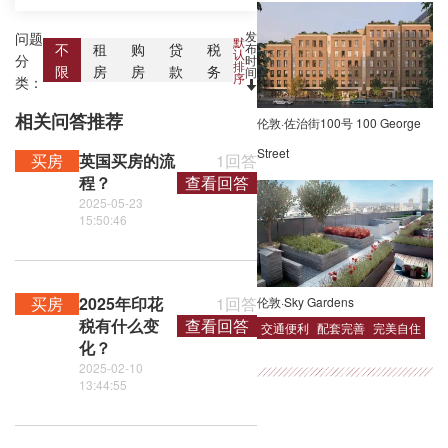
发
问题
默
布
不
租
购
贷
税
认
分
时
排
限
房
房
款
务
间
序
类：
相关问答推荐
伦敦·佐治街100号 100 George
Street
买房
英国买房的流
1回答
程？
查看回答
2025-05-23
15:50:46
买房
2025年印花
1回答
伦敦·Sky Gardens
税有什么变
查看回答
交通便利
配套完善
完美自住
化？
2025-02-10
13:44:55