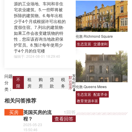
源的工业场地、车间和非住
宅农业建筑。5.一些即将被
拆除的建筑物。6.每年出租
少于4个月或根据许可出租的
度假住宿。7.列出的建筑物-
如果工作会改变建筑物的特
伦敦·Richmond Square
性，您应该咨询当地政府保
生态宜居
交通便利
护官员。8.预计每年使用少
于4个月的住宅楼
编辑于: 2024-08-01 18:29:40
发
问题
默
布
不
租
购
贷
税
认
分
时
排
限
房
房
款
务
间
伦敦·Queens Mews
序
类：
生态宜居
配套齐全
相关问答推荐
教育资源丰富
买房
英国买房的流
1回答
程？
查看回答
2025-05-23
15:50:46