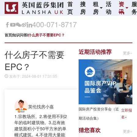
首
搜
租
活
资
页
房
房
动
讯
400-071-8717
首页
知识问答
什么房子不需要EPC？
近期活动推荐
什么房子不需要
更多»
EPC？
发布于: 2024-08-01 17:31:05
英伦找房小嘉
国际房产投资分享会（近
立即报
1.宗教场所。2.将使用不到2
名»
期活动合集）
年的临时建筑物。3.总有效
建筑面积小于50平方米的单
猜您喜欢
更多»
幢式建筑。4.不使用大量能