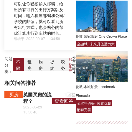
可以让你轻松输入邮编，给
出所有可行的出行方案以及
时间，输入租屋邮编和公司/
学校的邮编，就可以看到所
有出行方式，也会贴心的帮
你计算步行到车站的时长。
伦敦·荣冠豪庭 One Crown Place
编辑于: 2022-09-07 11:34:59
金融城
未来升值潜力大
发
问题
默
布
不
租
购
贷
税
认
分
时
排
限
房
房
款
务
间
序
类：
相关问答推荐
伦敦·水域铂景 Landmark
买房
英国买房的流
1回答
Pinnacle
程？
查看回答
金丝雀码头
位置优越
2025-05-23
配套完善
15:50:46