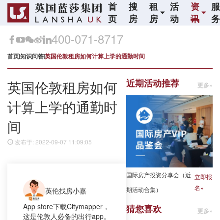
首
搜
租
活
资
页
房
房
动
讯
400-071-8717
首页
知识问答
英国伦敦租房如何计算上学的通勤时间
近期活动推荐
英国伦敦租房如何
更多»
计算上学的通勤时
间
发布于: 2022-09-07 11:09:05
国际房产投资分享会（近
立即报
名»
期活动合集）
英伦找房小嘉
App store下载Citymapper，
猜您喜欢
更多»
这是伦敦人必备的出行app。