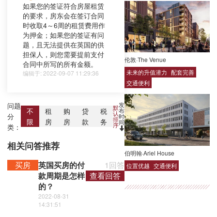
如果您的签证符合房屋租赁
的要求，房东会在签订合同
时收取4～6周的租赁费用作
为押金；如果您的签证有问
题，且无法提供在英国的供
担保人，则您需要提前支付
伦敦·The Venue
合同中所写的所有金额。
未来的升值潜力
配套完善
编辑于: 2022-09-07 11:29:36
交通便利
发
问题
默
布
不
租
购
贷
税
认
分
时
排
限
房
房
款
务
间
序
类：
相关问答推荐
伯明翰·Ariel House
买房
英国买房的付
1回答
位置优越
交通便利
款周期是怎样
查看回答
的？
2022-08-31
14:31:51