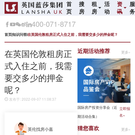
首
搜
租
活
资
页
房
房
动
讯
400-071-8717
首页
知识问答
在英国伦敦租房正式入住之前，我需要交多少的押金呢？
近期活动推荐
在英国伦敦租房正
更多»
式入住之前，我需
要交多少的押金
呢？
发布于: 2022-09-07 11:08:37
国际房产投资分享会（近
立即报
名»
期活动合集）
猜您喜欢
英伦找房小嘉
更多»