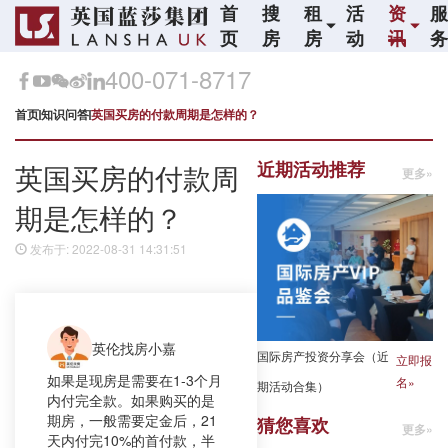
首
搜
租
活
资
页
房
房
动
讯
400-071-8717
首页
知识问答
英国买房的付款周期是怎样的？
近期活动推荐
英国买房的付款周
更多»
期是怎样的？
发布于: 2022-08-31 14:31:51
英伦找房小嘉
国际房产投资分享会（近
立即报
如果是现房是需要在1-3个月
名»
期活动合集）
内付完全款。如果购买的是
期房，一般需要定金后，21
猜您喜欢
更多»
天内付完10%的首付款，半