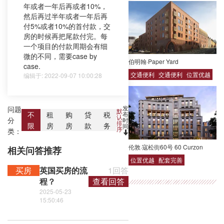
年或者一年后再或者10%，
然后再过半年或者一年后再
付5%或者10%的首付款，交
房的时候再把尾款付完。每
一个项目的付款周期会有细
微的不同，需要case by
伯明翰·Paper Yard
case.
交通便利
交通便利
位置优越
编辑于: 2022-09-07 10:00:28
发
问题
默
布
不
租
购
贷
税
认
分
时
排
限
房
房
款
务
间
序
类：
伦敦·寇松街60号 60 Curzon
相关问答推荐
位置优越
配套完善
买房
英国买房的流
1回答
程？
查看回答
2025-05-23
15:50:46