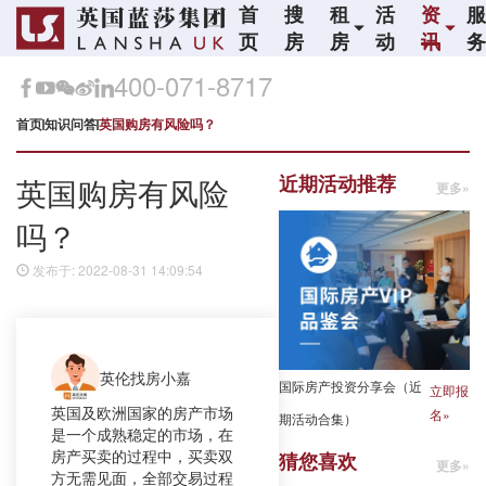
首
搜
租
活
资
页
房
房
动
讯
400-071-8717
首页
知识问答
英国购房有风险吗？
近期活动推荐
英国购房有风险
更多»
吗？
发布于: 2022-08-31 14:09:54
英伦找房小嘉
国际房产投资分享会（近
立即报
英国及欧洲国家的房产市场
名»
期活动合集）
是一个成熟稳定的市场，在
房产买卖的过程中，买卖双
猜您喜欢
更多»
方无需见面，全部交易过程