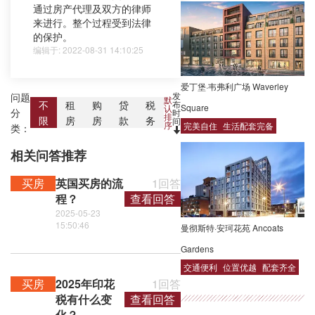
通过房产代理及双方的律师
来进行。整个过程受到法律
的保护。
编辑于: 2022-08-31 14:10:25
爱丁堡·韦弗利广场 Waverley
发
问题
默
布
不
租
购
贷
税
Square
认
分
时
排
限
房
房
款
务
间
序
完美自住
生活配套完备
类：
相关问答推荐
买房
英国买房的流
1回答
程？
查看回答
2025-05-23
15:50:46
曼彻斯特·安珂花苑 Ancoats
Gardens
交通便利
位置优越
配套齐全
买房
2025年印花
1回答
税有什么变
查看回答
化？