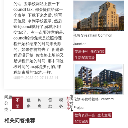
的话, 去学校网站上搜一下
council tax, 都会提供给你一
个表单, 下载下来之后, 填写
完信息, 拿到学校盖章, 然后
寄到concil就好了,你就不用
交tax了。有一点要注意的是,
伦敦·Streatham Common
council给你免就是按照你课
程开始和结束的时间来免除
Junction
的。如果你提前去了, 但是课
交通便利
生态宜居
程还没开始, 你表格上填的又
生活配套完备
是课程开始的时间, 那中间这
段时间的tax你是要付的, 课
程结束后的tax也一样。
编辑于: 2022-09-07 11:22:14
发
问题
默
伦敦•布伦特福德 Brentford
布
不
租
购
贷
税
认
分
时
排
限
房
房
款
务
间
Project
序
类：
教育资源丰富
生态宜居
相关问答推荐
配套完善