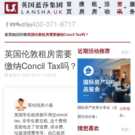
首
搜
租
活
资
页
房
房
动
讯
400-071-8717
首页
知识问答
英国伦敦租房需要缴纳Concil Tax吗？
近期活动推荐
英国伦敦租房需要
更多»
缴纳Concil Tax吗？
发布于: 2022-09-07 11:06:02
英伦找房小嘉
国际房产投资分享会（近
立即报
英国学生租房都不用交concil
名»
期活动合集）
tax, 非学生要交税, 这个费用
里面包含了管道费, 排水费,
猜您喜欢
更多»
垃圾清理费等等。自己租房