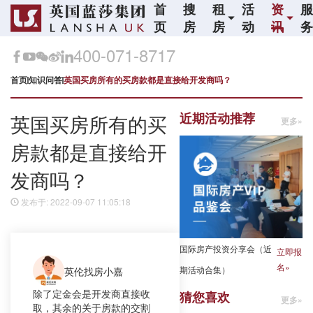
首
搜
租
活
资
页
房
房
动
讯
400-071-8717
首页
知识问答
英国买房所有的买房款都是直接给开发商吗？
近期活动推荐
英国买房所有的买
更多»
房款都是直接给开
发商吗？
发布于: 2022-09-07 11:05:18
国际房产投资分享会（近
立即报
名»
期活动合集）
英伦找房小嘉
除了定金会是开发商直接收
猜您喜欢
更多»
取，其余的关于房款的交割