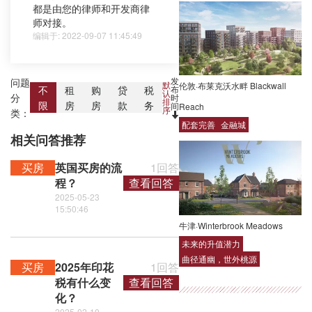
都是由您的律师和开发商律
师对接。
编辑于: 2022-09-07 11:45:49
发
问题
默
伦敦·布莱克沃水畔 Blackwall
布
不
租
购
贷
税
认
分
时
排
限
房
房
款
务
间
Reach
序
类：
配套完善
金融城
相关问答推荐
买房
英国买房的流
1回答
程？
查看回答
2025-05-23
15:50:46
牛津·Winterbrook Meadows
未来的升值潜力
曲径通幽，世外桃源
买房
2025年印花
1回答
税有什么变
查看回答
化？
2025-02-10