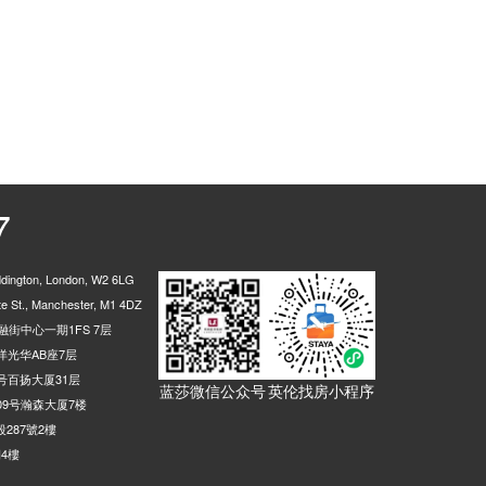
7
ington, London, W2 6LG
 St., Manchester, M1 4DZ
街中心一期1FS 7层
光华AB座7层
号百扬大厦31层
蓝莎微信公众号
英伦找房小程序
9号瀚森大厦7楼
287號2樓
4樓