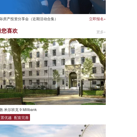
际房产投资分享会（近期活动合集）
立即报名»
猜您喜欢
更多»
敦·米尔班克 9 Millbank
位置优越
配套完善