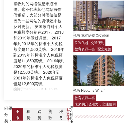
接收到的网络信息未必准
确。这不代表其他网站有作
假嫌疑，大部分时候仅仅是
因为一些网站的资讯还未被
及时更新。 英国政府对个人
免税额度分别在2017、2018
伦敦·克罗伊登·Croydon
和2019年做过调整。 2017
位置优越
交通便利
年到2018年的标准个人免税
额度是11,500英镑。 2018年
教育资源丰富
配套完善
到2019年的标准个人免税额
度是11,850英镑。 2019年到
2020年的标准个人免税额度
是12,500英镑。 2020年到
2021年的标准个人免税额度
也是12,500英镑。
编辑于: 2022-09-01 18:02:32
伦敦·Neptune Wharf
教育资源丰富
未来的升值潜力，交通便利
发
问题
默
布
不
租
购
贷
税
认
分
时
排
限
房
房
款
务
间
序
类：