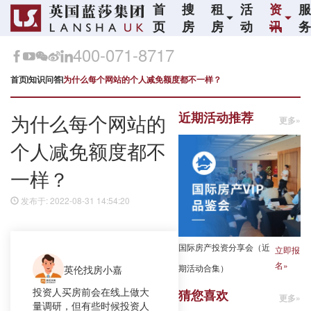
首
搜
租
活
资
页
房
房
动
讯
400-071-8717
首页
知识问答
为什么每个网站的个人减免额度都不一样？
近期活动推荐
为什么每个网站的
更多»
个人减免额度都不
一样？
发布于: 2022-08-31 14:54:20
国际房产投资分享会（近
立即报
名»
期活动合集）
英伦找房小嘉
投资人买房前会在线上做大
猜您喜欢
更多»
量调研，但有些时候投资人