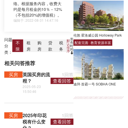
络。根据服务内容，收费大
约是每月租金的10％－12%
（不包括20%的增值税）。
编辑于: 2022-08-31 14:47:16
伦敦·霍洛威公园 Holloway Park
发
问题
默
布
不
租
购
贷
税
配套完善
教育资源丰富
认
分
时
排
限
房
房
款
务
间
序
类：
相关问答推荐
买房
英国买房的流
1回答
程？
查看回答
迪拜·首霸一号 SOBHA ONE
2025-05-23
15:50:46
买房
2025年印花
1回答
税有什么变
查看回答
化？