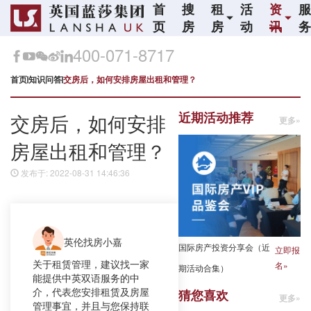
首
搜
租
活
资
页
房
房
动
讯
400-071-8717
首页
知识问答
交房后，如何安排房屋出租和管理？
近期活动推荐
交房后，如何安排
更多»
房屋出租和管理？
发布于: 2022-08-31 14:46:36
英伦找房小嘉
国际房产投资分享会（近
立即报
关于租赁管理，建议找一家
名»
期活动合集）
能提供中英双语服务的中
介，代表您安排租赁及房屋
猜您喜欢
更多»
管理事宜，并且与您保持联