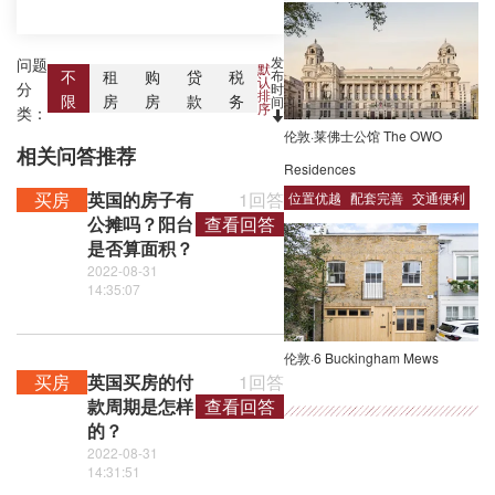
发
问题
默
布
不
租
购
贷
税
认
分
时
排
限
房
房
款
务
间
序
类：
伦敦·莱佛士公馆 The OWO
相关问答推荐
Residences
买房
英国的房子有
1回答
位置优越
配套完善
交通便利
公摊吗？阳台
查看回答
是否算面积？
2022-08-31
14:35:07
伦敦·6 Buckingham Mews
买房
英国买房的付
1回答
款周期是怎样
查看回答
的？
2022-08-31
14:31:51