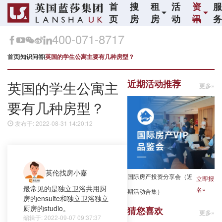
首
搜
租
活
资
页
房
房
动
讯
400-071-8717
首页
知识问答
英国的学生公寓主要有几种房型？
近期活动推荐
英国的学生公寓主
更多»
要有几种房型？
发布于: 2022-08-31 14:20:12
英伦找房小嘉
国际房产投资分享会（近
立即报
最常见的是独立卫浴共用厨
名»
期活动合集）
房的ensuite和独立卫浴独立
厨房的studio。
猜您喜欢
更多»
编辑于: 2022-09-07 09:37:37