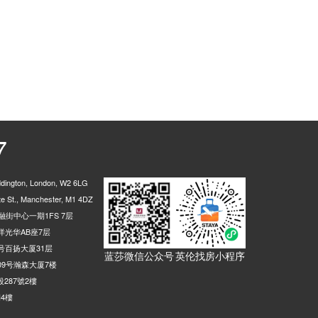
7
ington, London, W2 6LG
 St., Manchester, M1 4DZ
街中心一期1FS 7层
光华AB座7层
号百扬大厦31层
蓝莎微信公众号
英伦找房小程序
9号瀚森大厦7楼
287號2樓
4樓