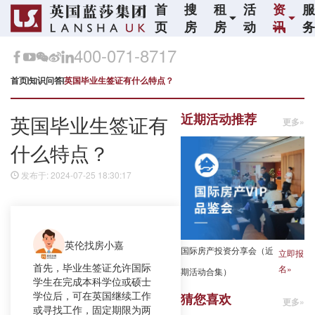
首
搜
租
活
资
页
房
房
动
讯
400-071-8717
首页
知识问答
英国毕业生签证有什么特点？
近期活动推荐
英国毕业生签证有
更多»
什么特点？
发布于: 2024-07-25 18:30:17
英伦找房小嘉
国际房产投资分享会（近
立即报
首先，毕业生签证允许国际
名»
期活动合集）
学生在完成本科学位或硕士
学位后，可在英国继续工作
猜您喜欢
更多»
或寻找工作，固定期限为两