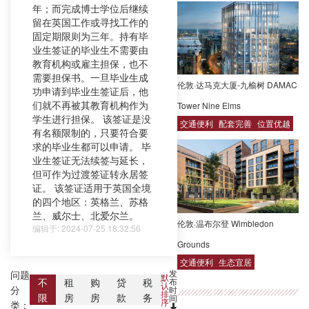
年；而完成博士学位后继续
留在英国工作或寻找工作的
固定期限则为三年。持有毕
业生签证的毕业生不需要由
教育机构或雇主担保，也不
需要担保书。一旦毕业生成
伦敦·达马克大厦-九榆树 DAMAC
功申请到毕业生签证后，他
们就不再被其教育机构作为
Tower Nine Elms
学生进行担保。 该签证是没
交通便利
配套完善
位置优越
有名额限制的，只要符合要
求的毕业生都可以申请。 毕
业生签证无法续签与延长，
但可作为过渡签证转永居签
证。 该签证适用于英国全境
的四个地区：英格兰、苏格
兰、威尔士、北爱尔兰。
伦敦·温布尔登 Wimbledon
编辑于: 2024-07-25 18:32:56
Grounds
交通便利
生态宜居
发
问题
默
布
不
租
购
贷
税
认
分
时
排
限
房
房
款
务
间
序
类：