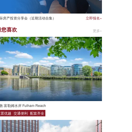
际房产投资分享会（近期活动合集）
立即报名»
猜您喜欢
更多»
敦·富勒姆水岸 Fulham Reach
位置优越
交通便利
配套齐全