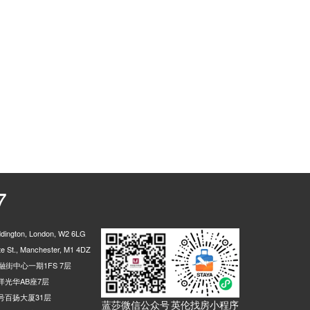
7
ington, London, W2 6LG
 St., Manchester, M1 4DZ
街中心一期1FS 7层
光华AB座7层
号百扬大厦31层
蓝莎微信公众号
英伦找房小程序