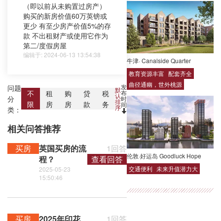
（即以前从未购置过房产）
购买的新房价值60万英镑或
更少 有至少房产价值5%的存
款 不出租财产或使用它作为
第二/度假房屋
编辑于: 2024-06-13 13:54:38
牛津· Canalside Quarter
教育资源丰富
配套齐全
曲径通幽，世外桃源
发
问题
默
布
不
租
购
贷
税
认
分
时
排
限
房
房
款
务
间
序
类：
相关问答推荐
买房
英国买房的流
1回答
伦敦·好运岛 Goodluck Hope
程？
查看回答
交通便利
未来升值潜力大
2025-05-23
15:50:46
买房
2025年印花
1回答