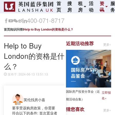
首
搜
租
活
资
页
房
房
动
讯
400-071-8717
首页
知识问答
Help to Buy London的资格是什么？
近期活动推荐
Help to Buy
更多»
London的资格是什
么？
发布于: 2024-06-13 13:51:13
国际房产投资分享会（近
立即报
名»
期活动合集）
英伦找房小嘉
要享受该购房政策，你需要
猜您喜欢
更多»
符合以下的条件: 首次置业者