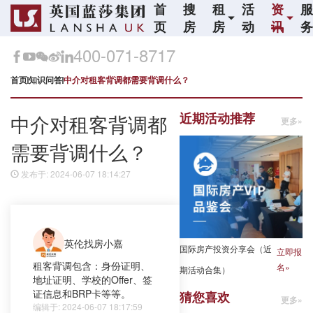
首
搜
租
活
资
页
房
房
动
讯
400-071-8717
首页
知识问答
中介对租客背调都需要背调什么？
近期活动推荐
中介对租客背调都
更多»
需要背调什么？
发布于: 2024-06-07 18:14:27
英伦找房小嘉
国际房产投资分享会（近
立即报
租客背调包含：身份证明、
名»
期活动合集）
地址证明、学校的Offer、签
证信息和BRP卡等等。
猜您喜欢
更多»
编辑于: 2024-06-07 18:17:59