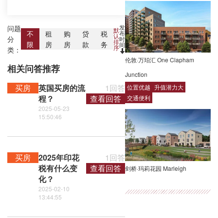
发
问题
默
布
不
租
购
贷
税
认
分
时
排
限
房
房
款
务
间
序
类：
伦敦·万珀汇 One Clapham
相关问答推荐
Junction
买房
英国买房的流
1回答
位置优越
升值潜力大
程？
查看回答
交通便利
2025-05-23
15:50:46
买房
2025年印花
1回答
税有什么变
查看回答
剑桥·玛莉花园 Marleigh
化？
2025-02-10
13:44:55