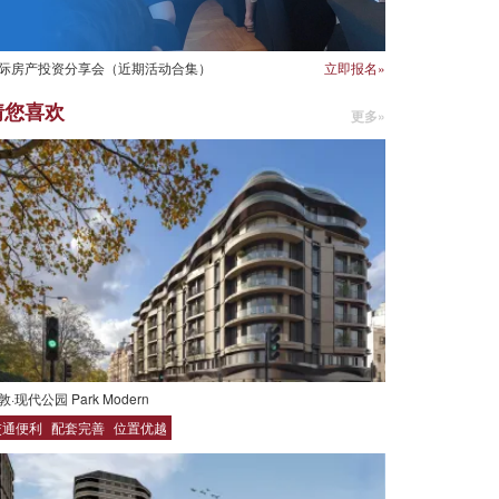
际房产投资分享会（近期活动合集）
立即报名»
猜您喜欢
更多»
敦·现代公园 Park Modern
交通便利
配套完善
位置优越