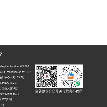
7
ington, London, W2 6LG
 St., Manchester, M1 4DZ
街中心一期1FS 7层
光华AB座7层
号百扬大厦31层
蓝莎微信公众号
英伦找房小程序
9号瀚森大厦7楼
287號2樓
4樓