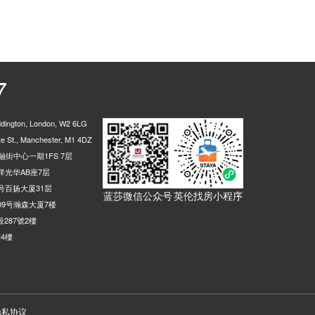
7
ington, London, W2 6LG
 St., Manchester, M1 4DZ
街中心一期1FS 7层
光华AB座7层
号百扬大厦31层
蓝莎微信公众号
英伦找房小程序
9号瀚森大厦7楼
287號2樓
4樓
隐私协议