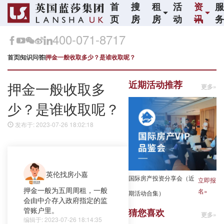
首
搜
租
活
资
页
房
房
动
讯
400-071-8717
首页
知识问答
押金一般收取多少？是谁收取呢？
近期活动推荐
押金一般收取多
更多»
少？是谁收取呢？
发布于: 2023-07-26 18:02:18
英伦找房小嘉
国际房产投资分享会（近
立即报
押金一般为五周周租，一般
名»
期活动合集）
会由中介存入政府指定的监
管账户里。
猜您喜欢
更多»
编辑于: 2023-07-26 18:14:35