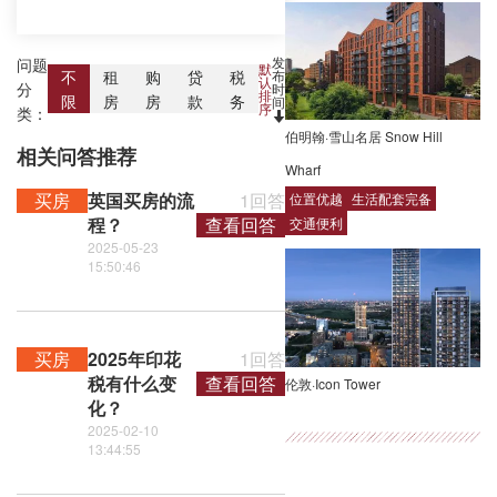
发
问题
默
布
不
租
购
贷
税
认
分
时
排
限
房
房
款
务
间
序
类：
伯明翰·雪山名居 Snow Hill
相关问答推荐
Wharf
买房
英国买房的流
1回答
位置优越
生活配套完备
程？
查看回答
交通便利
2025-05-23
15:50:46
买房
2025年印花
1回答
税有什么变
查看回答
伦敦·Icon Tower
化？
2025-02-10
13:44:55