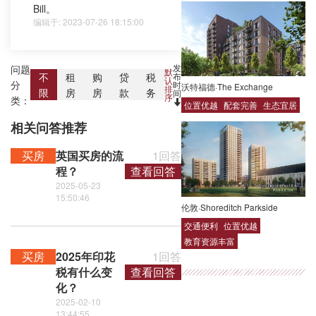
Bill。
编辑于: 2023-07-26 18:15:00
发
问题
默
布
不
租
购
贷
税
认
分
时
沃特福德·The Exchange
排
限
房
房
款
务
间
序
类：
位置优越
配套完善
生态宜居
相关问答推荐
买房
英国买房的流
1回答
程？
查看回答
2025-05-23
15:50:46
伦敦·Shoreditch Parkside
交通便利
位置优越
教育资源丰富
买房
2025年印花
1回答
税有什么变
查看回答
化？
2025-02-10
13:44:55