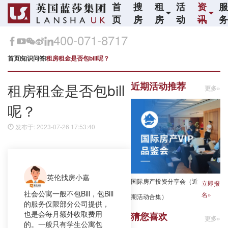
首
搜
租
活
资
页
房
房
动
讯
400-071-8717
首页
知识问答
租房租金是否包bill呢？
近期活动推荐
租房租金是否包bill
更多»
呢？
发布于: 2023-07-26 17:53:40
英伦找房小嘉
国际房产投资分享会（近
立即报
社会公寓一般不包Bill，包Bill
名»
期活动合集）
的服务仅限部分公司提供，
也是会每月额外收取费用
猜您喜欢
更多»
的。一般只有学生公寓包