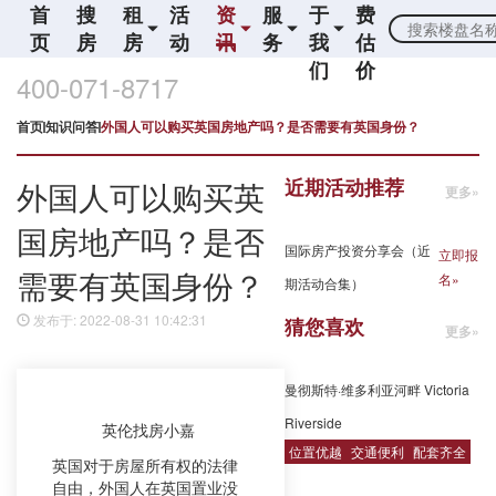
首
搜
租
活
资
服
于
费
页
房
房
动
讯
务
我
估
们
价
400-071-8717
首页
知识问答
外国人可以购买英国房地产吗？是否需要有英国身份？
近期活动推荐
外国人可以购买英
更多»
国房地产吗？是否
国际房产投资分享会（近
立即报
需要有英国身份？
名»
期活动合集）
发布于: 2022-08-31 10:42:31
猜您喜欢
更多»
曼彻斯特·维多利亚河畔 Victoria
Riverside
英伦找房小嘉
位置优越
交通便利
配套齐全
英国对于房屋所有权的法律
自由，外国人在英国置业没