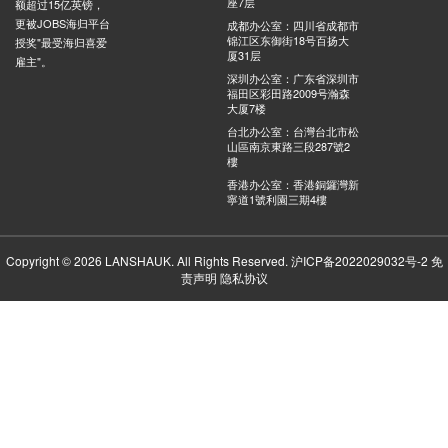
座7层
额超过15亿英镑，
更被JOBS海归平台
成都办公室：四川省成都市
锦江区东御街18号百扬大
授奖"最受海归喜爱
厦31层
雇主"。
深圳办公室：广东省深圳市
福田区彩田路2009号瀚森
大厦7楼
台北办公室：台灣台北市松
山區南京東路三段287號2
樓
香港办公室：香港銅鑼灣新
寧道1號利園三期4樓
Copyright © 2026 LANSHAUK. All Rights Reserved.
沪ICP备2022029032号-2
免
责声明
隐私协议