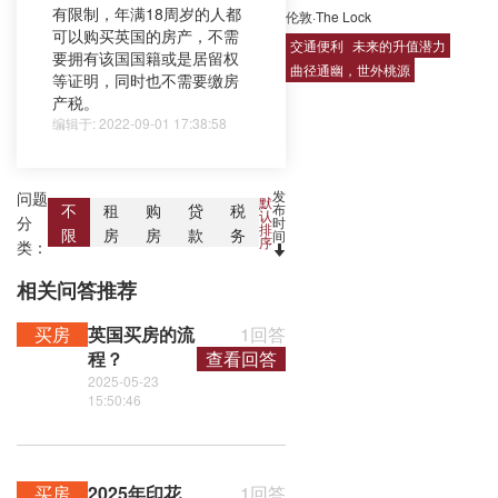
有限制，年满18周岁的人都
伦敦·The Lock
可以购买英国的房产，不需
交通便利
未来的升值潜力
要拥有该国国籍或是居留权
曲径通幽，世外桃源
等证明，同时也不需要缴房
产税。
编辑于: 2022-09-01 17:38:58
发
问题
默
布
不
租
购
贷
税
认
分
时
排
限
房
房
款
务
间
序
类：
相关问答推荐
买房
英国买房的流
1回答
程？
查看回答
2025-05-23
15:50:46
买房
2025年印花
1回答