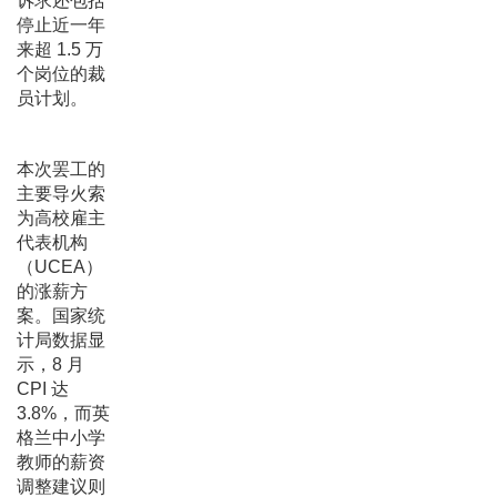
诉求还包括
停止近一年
来超 1.5 万
个岗位的裁
员计划。
本次罢工的
主要导火索
为高校雇主
代表机构
（UCEA）
的涨薪方
案。国家统
计局数据显
示，8 月
CPI 达
3.8%，而英
格兰中小学
教师的薪资
调整建议则