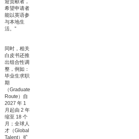
迎贡献者，
希望申请者
能以英语参
与本地生
活。”
同时，相关
白皮书还推
出组合性调
整，例如：
毕业生求职
期
（Graduate
Route）自
2027 年 1
月起由 2 年
缩至 18 个
月；全球人
才（Global
Talent）扩