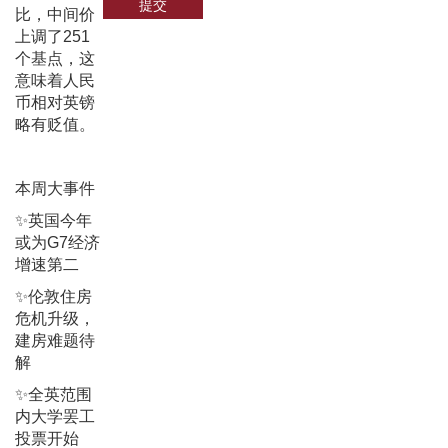
提交
比，中间价
上调了251
个基点，这
意味着人民
币相对英镑
略有贬值。
本周大事件
✨英国今年
或为G7经济
增速第二
✨伦敦住房
危机升级，
建房难题待
解
✨全英范围
内大学罢工
投票开始