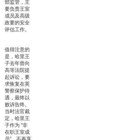
部监管，主
要负责王室
成员及高级
政要的安全
评估工作。
值得注意的
是，哈里王
子去年曾向
高等法院提
起诉讼，要
求恢复在英
警察保护待
遇，最终以
败诉告终。
当时法官裁
定，哈里王
子作为 “非
在职王室成
员”，不再享