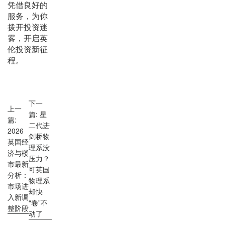
凭借良好的
服务，为你
拨开投资迷
雾，开启英
伦投资新征
程。
下一
上一
篇: 星
篇:
二代进
2026
剑桥物
英国经
理系没
济与楼
压力？
市最新
可英国
分析：
物理系
市场进
却快
入新调
“卷”不
整阶段
动了