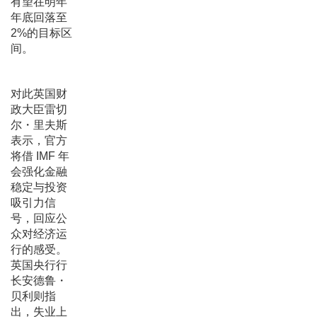
有望在明年
年底回落至
2%的目标区
间。
对此英国财
政大臣雷切
尔・里夫斯
表示，官方
将借 IMF 年
会强化金融
稳定与投资
吸引力信
号，回应公
众对经济运
行的感受。
英国央行行
长安德鲁・
贝利则指
出，失业上