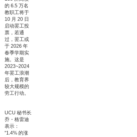
的 6.5 万名
教职工将于
10 月 20 日
启动罢工投
票，若通
过，罢工或
于 2026 年
春季学期实
施。这是
2023~2024
年罢工浪潮
后，教育界
较大规模的
劳工行动。
UCU 秘书长
乔・格雷迪
表示：
“1.4% 的涨