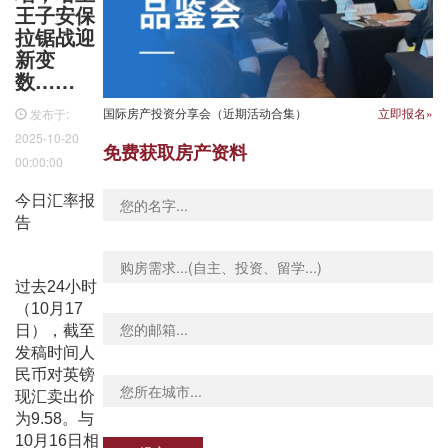
王子安保
拉锯战迎
新变
数……
国际房产投资分享会（近期活动合集）
立即报名»
发布于:
2025-10-20
免费获取房产资料
00:00:00
今日汇率报
告
过去24小时
（10月17
日），截至
发稿时间人
民币对英镑
现汇卖出价
为9.58。与
10月16日相