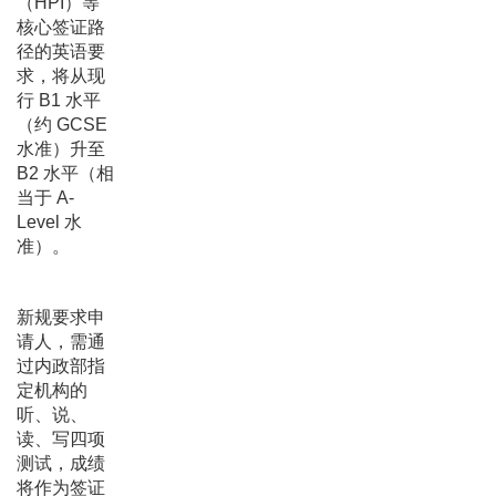
（HPI）等
核心签证路
径的英语要
求，将从现
行 B1 水平
（约 GCSE
水准）升至
B2 水平（相
当于 A-
Level 水
准）。
新规要求申
请人，需通
过内政部指
定机构的
听、说、
读、写四项
测试，成绩
将作为签证