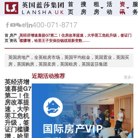
首
搜
租
活
资
页
房
房
动
讯
400-071-8717
首
房产
英经济增速喜提G7第二！住房改革提速，大学罢工危机升级，签证门
页
资讯
槛骤增，哈里王子安保拉锯战迎新变数……
英国房地产，全英租房市场，英国平均租金，英国置业，英国买
房，英国购房，英国卖房，英国租房，英国蓝莎集团
近期活动推荐
更多»
英经济增
速喜提G7
第二！住
房改革提
速，大学
罢工危机
升级，签
证门槛骤
增，哈里