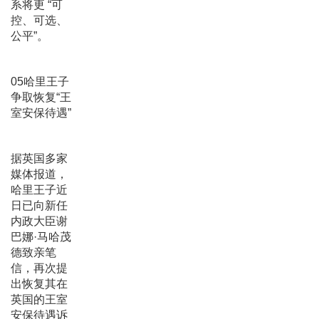
系将更 “可
控、可选、
公平”。
05哈里王子
争取恢复“王
室安保待遇”
据英国多家
媒体报道，
哈里王子近
日已向新任
内政大臣谢
巴娜·马哈茂
德致亲笔
信，再次提
出恢复其在
英国的王室
安保待遇诉