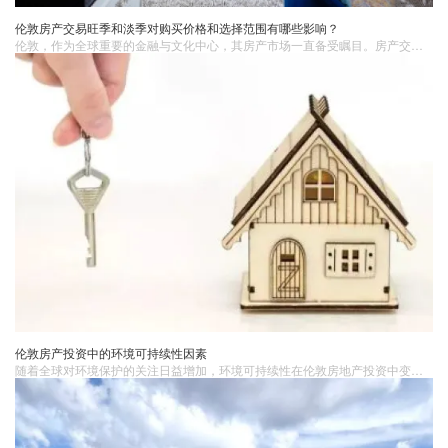
伦敦房产交易旺季和淡季对购买价格和选择范围有哪些影响？
​伦敦，作为全球重要的金融与文化中心，其房产市场一直备受瞩目。房产交易的旺季与淡季交替出现，深刻影响着购房者在价格与选择范围方面的决策。了解这些影响，对于有意在伦敦购置房产的人来说至关重要，帮助购房者更好地把握时机。
伦敦房产投资中的环境可持续性因素
随着全球对环境保护的关注日益增加，环境可持续性在伦敦房地产投资​中变得愈发重要。伦敦作为世界主要城市之一，其房地产市场也逐渐向绿色和可持续发展转型。一、绿色建筑标准和认证在伦敦，绿色建筑认证如BREEAM（建筑研究机构环境评估方法）正在变得越来越流行。