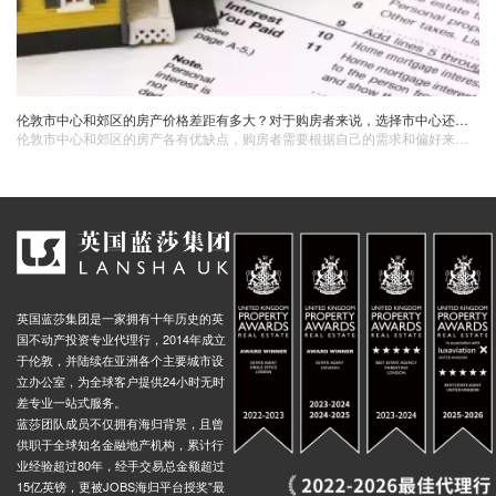
伦敦市中心和郊区的房产价格差距有多大？对于购房者来说，选择市中心还是郊区更划算？
伦敦市中心和郊区的房产各有优缺点，购房者需要根据自己的需求和偏好来做出选择。无论你选择市中心还是郊区，都需要仔细考虑自己的经济实力、生活方式和未来的发展规划。如果您对伦敦的房产市场感兴趣，想要了解更多关于市中心和郊区房产的信息，英国蓝莎置业可以为您提供专业的咨询和服务。英国蓝莎置业拥有丰富的经验和专业的团队，能够为您提供准确、及时的市场信息和个性化的购房建议，帮助您在伦敦找到适合自己的房产。
英国蓝莎集团是一家拥有十年历史的英
国不动产投资专业代理行，2014年成立
于伦敦，并陆续在亚洲各个主要城市设
立办公室，为全球客户提供24小时无时
差专业一站式服务。
蓝莎团队成员不仅拥有海归背景，且曾
供职于全球知名金融地产机构，累计行
业经验超过80年，经手交易总金额超过
15亿英镑，更被JOBS海归平台授奖"最