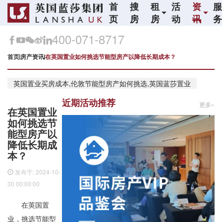
首
搜
租
活
资
页
房
房
动
讯
400-071-8717
首页
房产资讯
在英国置业如何挑选节能型房产以降低长期成本？
英国置业买房成本,伦敦节能型房产如何挑选,英国蓝莎置业
近期活动推荐
更多»
在英国置业
如何挑选节
能型房产以
降低长期成
本？
发布于: 2024-10-
30 00:00:00
在英国置
业，挑选节能型