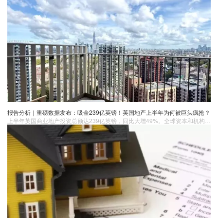
报告分析｜重磅数据发布：吸金239亿英镑！英国地产上半年为何被巨头疯抢？
上半年英国商业地产投资总额达239亿英镑，同比大增49%。全球资本和机构投资者重仓涌入，住宅板块因需求刚性和稳定回报成为投资首选。利率下降与融资环境改善进一步激发市场活力，预计下半年投资热潮仍将持续。