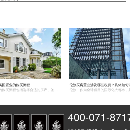
英国置业的购买流程
伦敦买房置业涉及哪些税费？具体如何
英国置业的购买流程包括选择合适的房产、签订意向书、资金准备、合同谈判和签订、支付定金和完成交易以及房产交接和过户手续。投资者在每个步骤中都应谨慎行事，确保交易的顺利进行。 ​
400-071-871