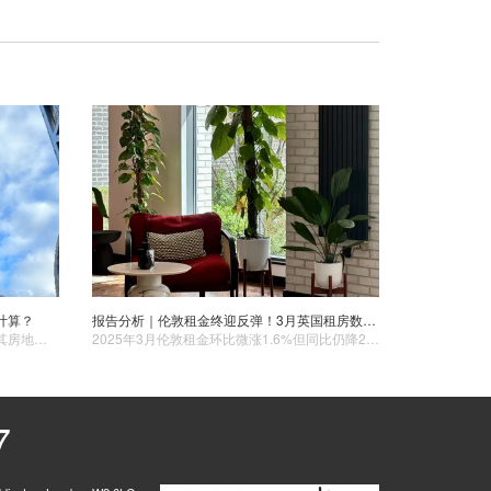
计算？
报告分析｜伦敦租金终迎反弹！3月英国租房数据出炉，只是伦敦还未摆脱“吊车尾”...
​伦敦，作为全球瞩目的国际化大都市，其房地产市场一直散发着诱人的魅力。然而，在伦敦买房置业并非仅仅是支付房款这么简单，还涉及到一系列复杂的税费。了解这些税费的种类以及计算方式，对于购房者来说至关重要，它不仅关系到购房成本的准确预算，还能帮助购房者在整个购房过程中做出更为明智的决策。
2025年3月伦敦租金环比微涨1.6%但同比仍降2%，核心区持续承压，郊区涨幅显著，成为全国唯一租金下跌的主要城市，反映市场结构性分化。
7