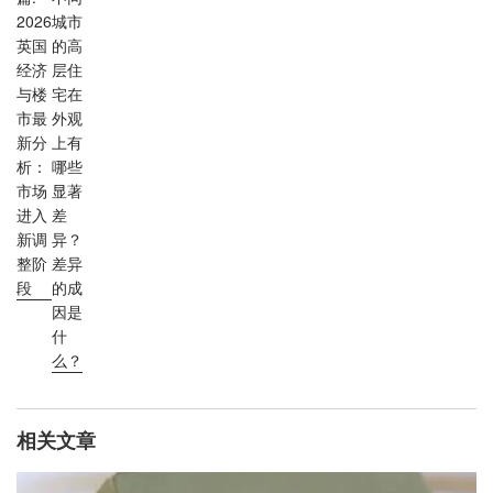
2026
城市
英国
的高
经济
层住
与楼
宅在
市最
外观
新分
上有
析：
哪些
市场
显著
进入
差
新调
异？
整阶
差异
段
的成
因是
什
么？
相关文章