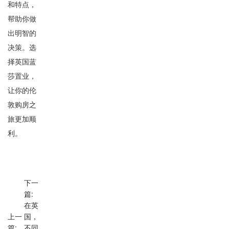
和特点，
帮助你做
出明智的
决策。选
择英国蓝
莎置业，
让你的伦
敦购房之
旅更加顺
利。
下一
篇:
在英
上一
国，
篇:
不同