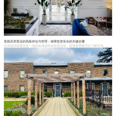
英国买房置业的风险评估与管理：保障投资安全的关键步骤
在英国买房置业是一项具有挑战性的投资活动，投资者需要充分了解市场、法律、财务和物业管理等方面的风险，并制定有效的风险管理策略。通过多元化投资、法律咨询、财务规划和选择合适的物业管理公司等关键步骤，投资者可以在英国房地产市场中获得稳定的回报，实现投资安全。