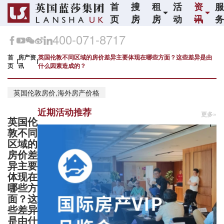
首
搜
租
活
资
页
房
房
动
讯
400-071-8717
首
房产资
英国伦敦不同区域的房价差异主要体现在哪些方面？这些差异是由
页
讯
什么因素造成的？
英国伦敦房价,海外房产价格
近期活动推荐
更多»
英国伦
敦不同
区域的
房价差
异主要
体现在
哪些方
面？这
些差异
是由什