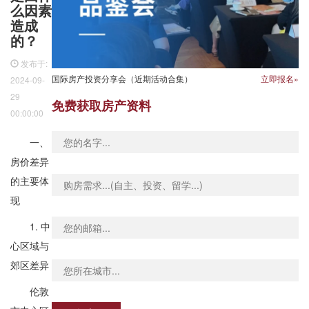
么因素
造成
的？
发布于:
国际房产投资分享会（近期活动合集）
立即报名»
2024-09-
29
免费获取房产资料
00:00:00
一、
房价差异
的主要体
现
1. 中
心区域与
郊区差异
伦敦