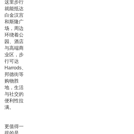
这里步行
就能抵达
白金汉宫
和斯隆广
场，周边
环绕着公
园、酒店
与高端商
业区，步
行可达
Harrods、
邦德街等
购物胜
地，生活
与社交的
便利性拉
满。
更值得一
提的是,