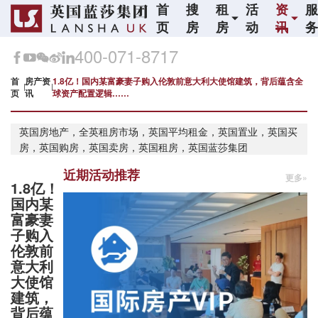
首
搜
租
活
资
页
房
房
动
讯
400-071-8717
首
房产资
1.8亿！国内某富豪妻子购入伦敦前意大利大使馆建筑，背后蕴含全
页
讯
球资产配置逻辑……
英国房地产，全英租房市场，英国平均租金，英国置业，英国买
房，英国购房，英国卖房，英国租房，英国蓝莎集团
近期活动推荐
更多»
1.8亿！
国内某
富豪妻
子购入
伦敦前
意大利
大使馆
建筑，
背后蕴