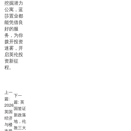
挖掘潜力
公寓，蓝
莎置业都
能凭借良
好的服
务，为你
拨开投资
迷雾，开
启英伦投
资新征
程。
上一
下一
篇:
篇: 英
2026
国签证
英国
新政落
经济
地，伦
与楼
敦三大
市最