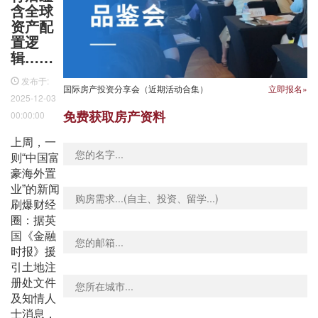
含全球
资产配
置逻
辑……
发布于:
国际房产投资分享会（近期活动合集）
立即报名»
2025-12-03
免费获取房产资料
00:00:00
上周，一
则
“中国富
豪海外置
业”的新闻
刷爆财经
圈：据英
国《金融
时报》援
引土地注
册处文件
及知情人
士消息，