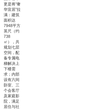
更是将“奢
华宜居”拉
满：建筑
面积达
7948平方
英尺（约
738
㎡），共
规划七层
空间，配
备专属电
梯解决上
下楼需
求；内部
设有六间
卧室、三
个会客厅
及家庭影
院，满足
居住与社