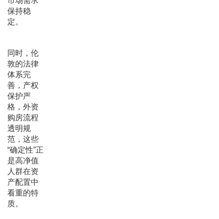
市场需求
保持稳
定。
同时，伦
敦的法律
体系完
善，产权
保护严
格，外资
购房流程
透明规
范，这些
“确定性”正
是高净值
人群在资
产配置中
看重的特
质。