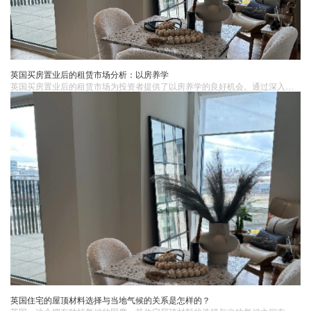
英国买房置业后的租赁市场分析：以房养学
英国买房置业后的租赁市场为投资者提供了以房养学的良好机会。通过深入了解市场、选择优质房源并合理管理房产，投资者可以在获得稳定租金回报的同时，为孩子提供一个优质的留学环境。但需要注意的是，投资过程中需要谨慎评估风险并遵守相关法律法规和政策规定。
英国住宅的屋顶材料选择与当地气候的关系是怎样的？