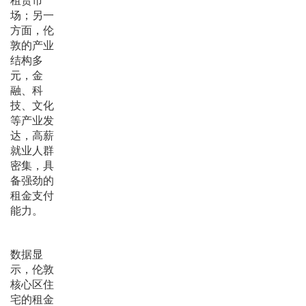
租赁市
场；另一
方面，伦
敦的产业
结构多
元，金
融、科
技、文化
等产业发
达，高薪
就业人群
密集，具
备强劲的
租金支付
能力。
数据显
示，伦敦
核心区住
宅的租金