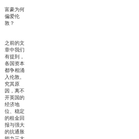
富豪为何
偏爱伦
敦？
之前的文
章中我们
有提到，
各国资本
都争相涌
入伦敦。
究其原
因，离不
开英国的
经济地
位、稳定
的租金回
报与强大
的抗通胀
能力三大