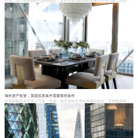
​英国，这个拥有独特气候的国度，其住宅屋顶材料的选择与当地气候之间存在着千丝万缕的联系，这对于保障住宅的舒适与耐久性至关重要。由于英国气候湿润，常年多雨，雨水的侵袭是屋顶面临的主要挑战。石板瓦因其良好的防水能力成为常见选择。石板瓦质地紧密，表面光滑，雨水难以渗透，能够有效地保护房屋内部不受雨水侵害。
海外房产投资，英国买房条件需要那些条件
在英国购房并非遥不可及，而是一项开放给全球投资者的机会。尽管购房条件看似简单，但实际上代表了英国房产市场的开放性和透明度。满足一下三个条件，下面就来看看吧。1. 已满18岁的购房资格尽管年龄限制是必要的，但英国的房地产市场对全球投资者都敞开大门。这意味着不仅是本国居民，外国人和未成年人也有权在英国购房，只需以父母名义购买即可。这种灵活性为家庭财务规划和投资增值提供了便利。