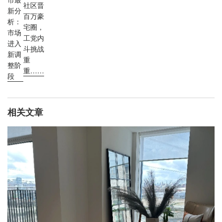
社区晋
新分
百万豪
析：
宅圈，
市场
工党内
进入
斗挑战
新调
重
整阶
重……
段
相关文章