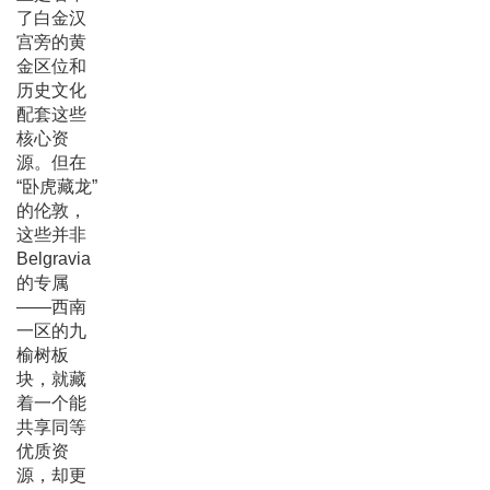
了白金汉
宫旁的黄
金区位和
历史文化
配套这些
核心资
源。但在
“卧虎藏龙”
的伦敦，
这些并非
Belgravia
的专属
——西南
一区的九
榆树板
块，就藏
着一个能
共享同等
优质资
源，却更