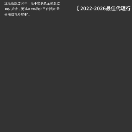
业经验超过80年，经手交易总金额超过
15亿英镑，更被JOBS海归平台授奖"最
受海归喜爱雇主"。