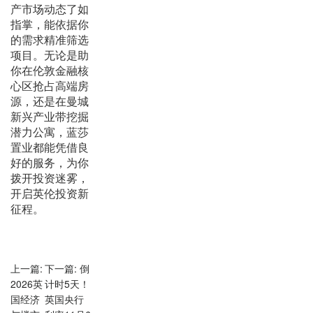
产市场动态了如
指掌，能依据你
的需求精准筛选
项目。无论是助
你在伦敦金融核
心区抢占高端房
源，还是在曼城
新兴产业带挖掘
潜力公寓，蓝莎
置业都能凭借良
好的服务，为你
拨开投资迷雾，
开启英伦投资新
征程。
上一篇:
下一篇: 倒
2026英
计时5天！
国经济
英国央行