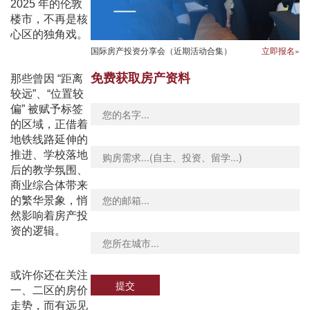
2025
年的伦敦
楼市，
不再是核
心区的独角戏。
国际房产投资分享会（近期活动合集）
立即报名»
免费获取房产资料
那些曾因 “距离
较远”、“位置较
偏” 被赋予标签
的区域，正借着
地铁线路延伸的
推进、学校落地
后的教学氛围、
商业综合体带来
的繁华景象，悄
然影响着房产投
资的逻辑。
或许你还在关注
提交
一、二区的房价
走势，而有远见