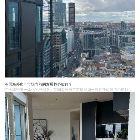
英国海外房产市场当前的发展趋势如何？
在全球经济一体化的浪潮下，英国海外房产市场宛如一艘在变幻洋流中航行的巨轮，正经历着一系列深刻的变革，展现出诸多引人瞩目的发展趋势。无论是投资风向的转变，还是购房需求的更迭，都在重塑着这片市场的格局。