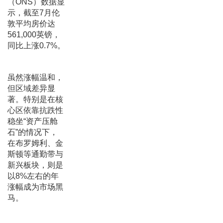
（ONS）数据显
示，截至7月伦
敦平均房价达
561,000英镑，
同比上涨0.7%。
虽然涨幅温和，
但区域差异显
著。特别是在核
心区依靠抗跌性
稳坐“资产压舱
石”的情况下，
在布罗姆利、金
斯顿等通勤带与
新兴板块，则是
以8%左右的年
涨幅成为市场黑
马。