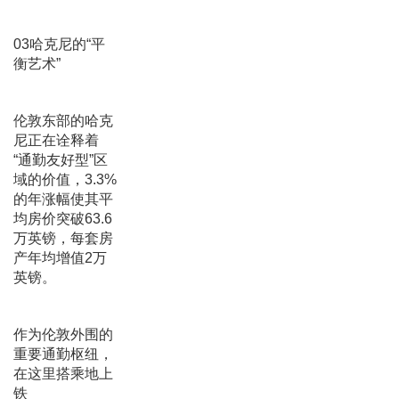
03哈克尼的“平
衡艺术”
伦敦东部的哈克
尼正在诠释着
“通勤友好型”区
域的价值，3.3%
的年涨幅使其平
均房价突破63.6
万英镑，每套房
产年均增值2万
英镑。
作为伦敦外围的
重要通勤枢纽，
在这里搭乘地上
铁