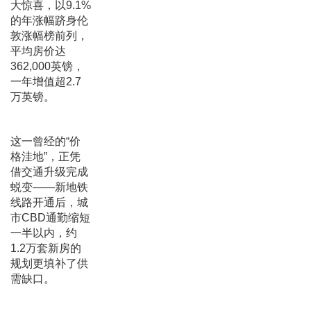
大惊喜，以9.1%
的年涨幅跻身伦
敦涨幅榜前列，
平均房价达
362,000英镑，
一年增值超2.7
万英镑。
这一曾经的“价
格洼地”，正凭
借交通升级完成
蜕变——新地铁
线路开通后，城
市CBD通勤缩短
一半以内，约
1.2万套新房的
规划更填补了供
需缺口。