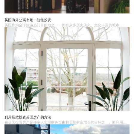
英国海外公寓市场：短租投资
英国作为全球旅游热门目的地之一，拥有众多历史悠久、文化丰富的城市，如伦敦、爱丁堡、牛津、剑桥等。这些城市吸引了大量国内外游客和商务旅行者，为海外公寓​短租市场提供了巨大的需求。英国政府对旅游业的支持和相对稳定的政治环境也为投资者提供了信心。
利用贷款投资英国房产的方法
在英国投资房产​是许多人实现财务自由和长期财富增长的目标之一。而利用贷款投资房产是一种常见的投资策略，通过借贷资金来购买房产，以期望获得更高的回报。1. 确定投资目标和预算在利用贷款投资房产之前，首先需要明确投资目标和预算。投资目标包括投资期限、预期回报率、风险承受能力等。预算则包括确定首付款金额、贷款额度以及预计的运营费用和维护成本。