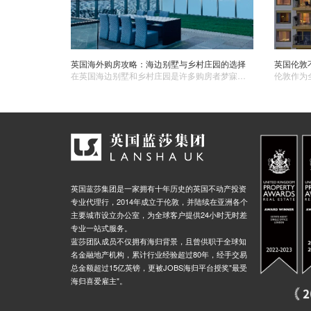
英国海外购房攻略：海边别墅与乡村庄园的选择
在英国海边别墅​和乡村庄园是许多购房者梦寐以求的目标。海边别墅享受着壮丽的海景和宁静的海滨生活，而乡村庄园则带来了清新的空气和迷人的自然风光。1. 确定需求和预算在选择海边别墅或乡村庄园之前，您需要明确自己的需求和预算。考虑您对房屋大小、位置、设施等方面的需求，以及您能够承担的预算范围。这将有助于您在众多选择中更快地找到符合要求的房产。
英国蓝莎集团是一家拥有十年历史的英国不动产投资
专业代理行，2014年成立于伦敦，并陆续在亚洲各个
主要城市设立办公室，为全球客户提供24小时无时差
专业一站式服务。
蓝莎团队成员不仅拥有海归背景，且曾供职于全球知
名金融地产机构，累计行业经验超过80年，经手交易
总金额超过15亿英镑，更被JOBS海归平台授奖"最受
海归喜爱雇主"。