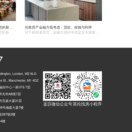
英国海外房产与移民规划：实现海外梦想的新途径
伦敦房产金融方面考虑：贷款、按揭与利率
英国海外房产与移民规划是实现海外梦想的新途径。通过购买英国海外房产和进行合理的移民规划，可以为自己和家人打造一个理想的海外生活。然而，这也需要投资者和移民者进行深入的研究和规划，确保自己的决策是正确的。因此，建议投资者和移民者在购买英国海外房产和进行移民规划时，寻求专业的建议和帮助。 ​
对于购房者而言，金融方面的考虑是至关重要的，包括贷款、按揭和利率等因素。一、贷款与按揭贷款类型在伦敦购房时，一般会考虑两种主要的贷款类型：固定利率贷款和可变利率贷款。固定利率贷款：利率在贷款期间保持不变，购房者可以根据自己的财务状况和风险承受能力选择较长或较短的固定期限。
7
ington, London, W2 6LG
 St., Manchester, M1 4DZ
街中心一期1FS 7层
光华AB座7层
号百扬大厦31层
蓝莎微信公众号
英伦找房小程序
9号瀚森大厦7楼
287號2樓
4樓