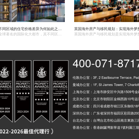
英国伦敦不同区域的住宅价格差异为何如此之大？哪些区域性价比更高？
伦敦作为全球著名的国际化大都市，其不同区域的住宅价格存在着显著差异，这背后有着多方面的原因。
400-071-871
伦敦办公室：3F, 2 Eastbourne Terrace, Padd
曼城办公室：1F, St James Tower, 7 Charlotte
上海办公室：上海市静安区中兴路1509号金融
北京办公室：北京市朝阳区金桐西路10号远洋
成都办公室：四川省成都市锦江区东御街18
深圳办公室：广东省深圳市福田区彩田路200
台北办公室：台灣台北市松山區南京東路三段
香港办公室：香港銅鑼灣新寧道1號利園三期