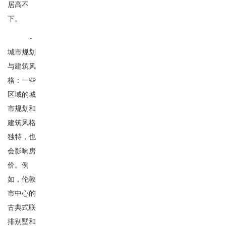
居高不
下。
-
城市规划
与建筑风
格：一些
区域的城
市规划和
建筑风格
独特，也
会影响房
价。例
如，伦敦
市中心的
古典式联
排别墅和