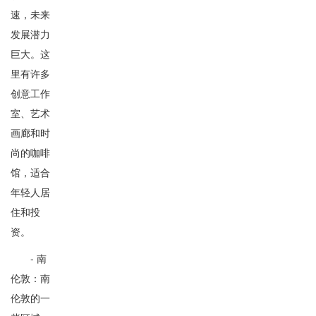
速，未来
发展潜力
巨大。这
里有许多
创意工作
室、艺术
画廊和时
尚的咖啡
馆，适合
年轻人居
住和投
资。
- 南
伦敦：南
伦敦的一