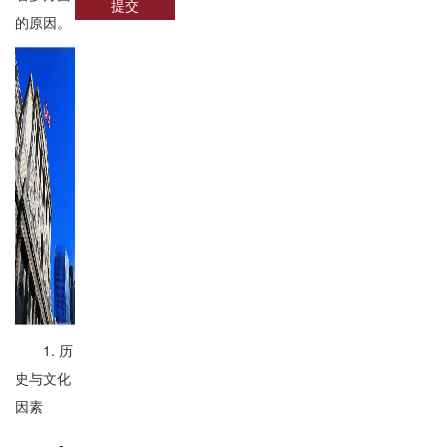
提交
的原因。
1. 历
史与文化
因素
-