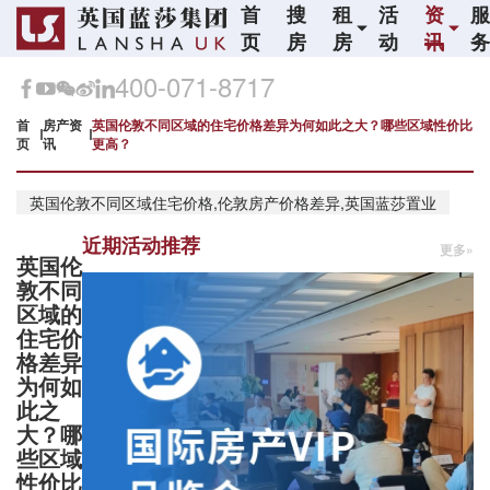
首
搜
租
活
资
页
房
房
动
讯
400-071-8717
首
房产资
英国伦敦不同区域的住宅价格差异为何如此之大？哪些区域性价比
页
讯
更高？
英国伦敦不同区域住宅价格,伦敦房产价格差异,英国蓝莎置业
近期活动推荐
更多»
英国伦
敦不同
区域的
住宅价
格差异
为何如
此之
大？哪
些区域
性价比