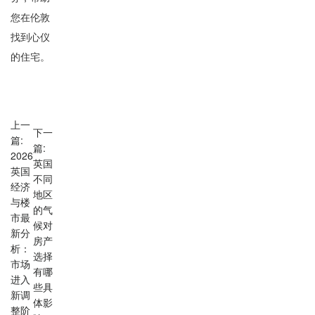
您在伦敦
找到心仪
的住宅。
上一
下一
篇:
篇:
2026
英国
英国
不同
经济
地区
与楼
的气
市最
候对
新分
房产
析：
选择
市场
有哪
进入
些具
新调
体影
整阶