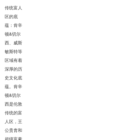
传统富人
区的底
蕴：肯辛
顿&切尔
西、威斯
敏斯特等
区域有着
深厚的历
史文化底
蕴。肯辛
顿&切尔
西是伦敦
传统的富
人区，王
公贵胄和
超级富豪