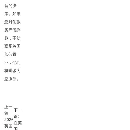
智的决
策。如果
您对伦敦
房产感兴
趣，不妨
联系英国
蓝莎置
业，他们
将竭诚为
您服务。
上一
下一
篇:
篇:
2026
在英
英国
国，