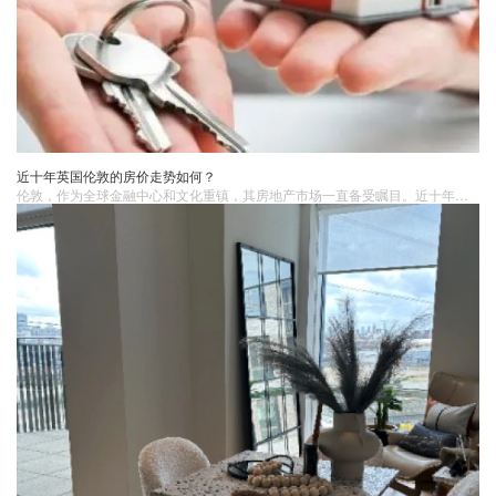
近十年英国伦敦的房价走势如何？
​伦敦，作为全球金融中心和文化重镇，其房地产市场一直备受瞩目。近十年来，伦敦的房价走势犹如一部波澜起伏的经济史诗，受到了全球经济形势、国内政策调整以及城市自身发展等诸多因素的交织影响，呈现出复杂而多变的态势。