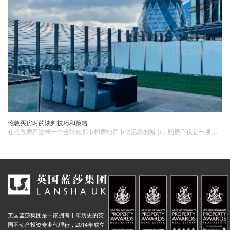
伦敦买房时的谈判技巧和策略
在伦敦房产​这样一个全球化都市和房地产市场活跃的城市，购房不仅是一项重大的投资决策，也是一场复杂的谈判过程。1. 做好市场研究和定价分析在开始任何谈判之前，购房者应该充分了解当前的市场情况和房产的定价范围。以下是一些关键的研究和分析步骤：比较类似房源：浏览不同的房产网站和房产中介，比较同一地区类似房源的价格和条件，了解市场价格的波动和变化趋势。
英国蓝莎集团是一家拥有十年历史的英
国不动产投资专业代理行，2014年成立