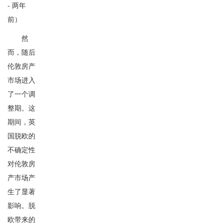
- 两年
前）
然
而，随后
伦敦房产
市场进入
了一个调
整期。这
期间，英
国脱欧的
不确定性
对伦敦房
产市场产
生了显著
影响。脱
欧带来的