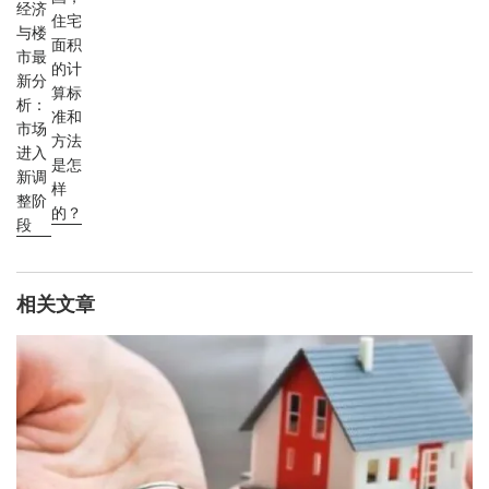
经济
住宅
与楼
面积
市最
的计
新分
算标
析：
准和
市场
方法
进入
是怎
新调
样
整阶
的？
段
相关文章