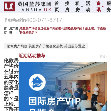
首
搜
租
活
资
页
房
房
动
讯
400-071-8717
首
房产资
伦敦房产均价在过去五年内的变化趋势是怎样的？是上涨、下跌还
页
讯
是保持稳定？
伦敦房产均价,英国房产价格变化趋势,英国蓝莎置业
近期活动推荐
更多»
伦敦房
产均价
在过去
五年内
的变化
趋势是
怎样
的？是
上涨、
下跌还