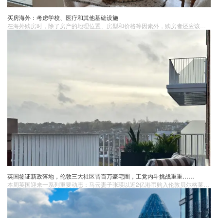
买房海外：考虑学校、医疗和其他基础设施
在海外购房时，除了房产的地理位置、房型和价格等因素外，购房者还应该重视目标地区的学校、医疗和其他基础设施情况。这些因素直接关系到购房者和其家人的日常生活质量、子女的教育和健康状况，同时也会影响房产的长期价值和回报。学校学区房价值学校质量是决定学区房价值的关键因素之一。购房者应该了解目标地区的学校排名和教育质量，选择位于学区的房产，以保障子女接受良好的教育。
英国签证新政落地，伦敦三大社区晋百万豪宅圈，工党内斗挑战重重……
本周英国迎来一系列重要动态：马云妻子张瑛以近2亿港币购入伦敦贝尔格莱维亚豪宅；英国签证新政正式实施，对留学、工作及家庭签证影响深远；伦敦三大二区社区成功迈入“百万英镑豪宅圈”；工党内部传出挑战首相斯塔默的政治风波；凯特王妃也将第五次主持圣诞颂歌晚会，社会关注度持续升温。