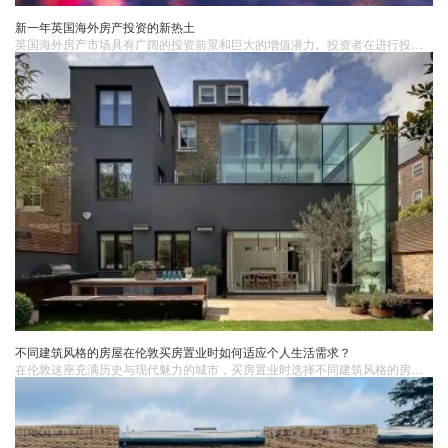
新一年英国海外房产投资的新热土
英国海外房产市场具有广阔的投资前景和巨大的增值潜力。投资者在进行投资时，需要充分了解市场情况，选择合适的房产类型和投资策略，以实现长期稳定的收益。同时，也要注重风险管理，确保投资安全。
不同建筑风格的房屋在伦敦买房置业时如何适应个人生活需求？
在伦敦这座充满历史与现代魅力的城市，买房置业时选择不同建筑风格的房屋对于适应个人生活需求至关重要。乔治亚风格的房屋以其优雅的对称美和精致的细节而闻名。这种风格的房屋通常拥有宽敞的房间布局和高高的天花板，适合那些追求传统、优雅生活氛围的人。如果您喜爱举办家庭聚会或者热衷于收藏艺术品，乔治亚风格的房屋能为您提供充足的展示空间，并且其稳重的气质能够彰显您的品味。