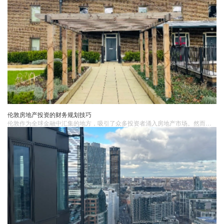
伦敦房地产投资的财务规划技巧
伦敦作为全球金融中汇集的地方，吸引了众多投资者涌入房地产市场。然而，要取得成功的回报，除了正确选择房产外，还需要进行有效的财务规划。明确投资目标和策略在进行任何投资之前，首先需要明确自己的投资目标和策略。例如，是长期持有还是短期投机？明确投资目标和策略有助于指导后续的财务决策，并帮助投资者做出明智的选择。