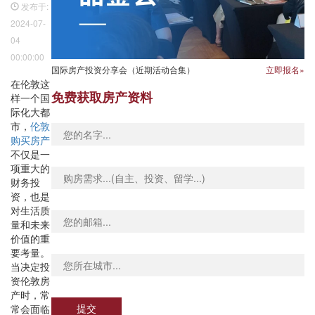
发布于:
2024-07-
04
00:00:00
国际房产投资分享会（近期活动合集）
立即报名»
在伦敦这
免费获取房产资料
样一个国
际化大都
市，
伦敦
购买房产
不仅是一
项重大的
财务投
资，也是
对生活质
量和未来
价值的重
要考量。
当决定投
资伦敦房
产时，常
提交
常会面临