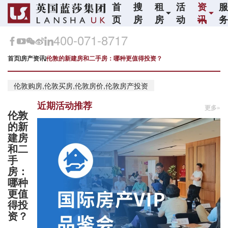
首
搜
租
活
资
页
房
房
动
讯
400-071-8717
首页
房产资讯
伦敦的新建房和二手房：哪种更值得投资？
伦敦购房,伦敦买房,伦敦房价,伦敦房产投资
近期活动推荐
更多»
伦敦
的新
建房
和二
手
房：
哪种
更值
得投
资？