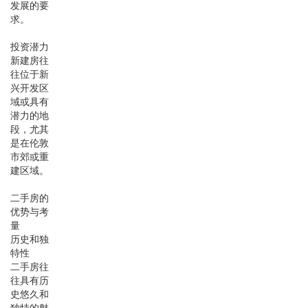
发展的要
求。
投资潜力
新建房往
往位于新
兴开发区
域或具有
潜力的地
段，尤其
是在伦敦
市郊或重
建区域。
二手房的
优势与考
量
历史和独
特性
二手房往
往具有历
史悠久和
独特的魅