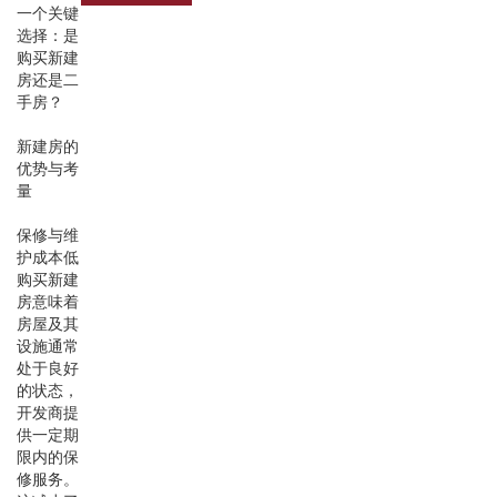
一个关键
选择：是
购买新建
房还是二
手房？
新建房的
优势与考
量
保修与维
护成本低
购买新建
房意味着
房屋及其
设施通常
处于良好
的状态，
开发商提
供一定期
限内的保
修服务。