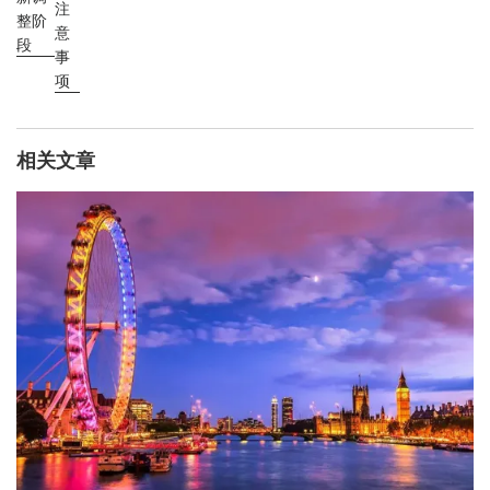
注
整阶
意
段
事
项
相关文章