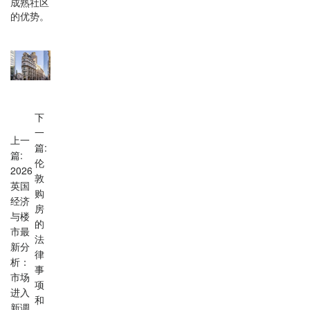
成熟社区
的优势。
下
一
上一
篇:
篇:
伦
2026
敦
英国
购
经济
房
与楼
的
市最
法
新分
律
析：
事
市场
项
进入
和
新调