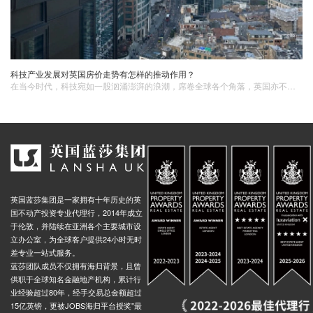
科技产业发展对英国房价走势有怎样的推动作用？
在当今时代，科技宛如一股汹涌澎湃的浪潮，席卷全球各个角落，英国亦不例外。科技产业的蓬勃兴起，正以前所未有的深度和广度重塑着这个老牌发达国家的经济版图，而房地产市场作为经济的关键晴雨表，深受其影响。科技产业的发展如同一只无形却有力的巨手，对英国房价走势起着至关重要的推动作用。
英国蓝莎集团是一家拥有十年历史的英
国不动产投资专业代理行，2014年成立
于伦敦，并陆续在亚洲各个主要城市设
立办公室，为全球客户提供24小时无时
差专业一站式服务。
蓝莎团队成员不仅拥有海归背景，且曾
供职于全球知名金融地产机构，累计行
业经验超过80年，经手交易总金额超过
15亿英镑，更被JOBS海归平台授奖"最