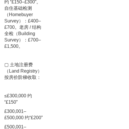
约 “£150–£300”。
自住基础检测
（Homebuyer
Survey）：£400–
£700。老房 / 结构
全检（Building
Survey）：£700–
£1,500。
▢ 土地注册费
（Land Registry）
按房价阶梯收取：
≤£300,000 约
“£150”
£300,001–
£500,000 约“£200”
£500,001–