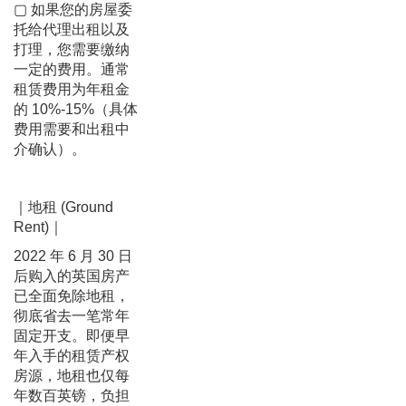
▢ 如果您的房屋委
托给代理出租以及
打理，您需要缴纳
一定的费用。通常
租赁费用为年租金
的 10%-15%（具体
费用需要和出租中
介确认）。
｜地租 (Ground
Rent)｜
2022 年 6 月 30 日
后购入的英国房产
已全面免除地租，
彻底省去一笔常年
固定开支。即便早
年入手的租赁产权
房源，地租也仅每
年数百英镑，负担