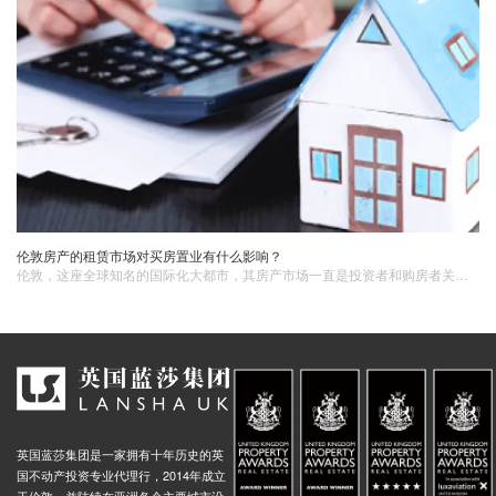
伦敦房产的租赁市场对买房置业有什么影响？
​伦敦，这座全球知名的国际化大都市，其房产市场一直是投资者和购房者关注的焦点。伦敦房产的租赁市场与买房置业之间存在着千丝万缕的联系，租赁市场的状况在多方面深刻影响着买房置业的决策、收益以及长期规划。
英国蓝莎集团是一家拥有十年历史的英
国不动产投资专业代理行，2014年成立
于伦敦，并陆续在亚洲各个主要城市设