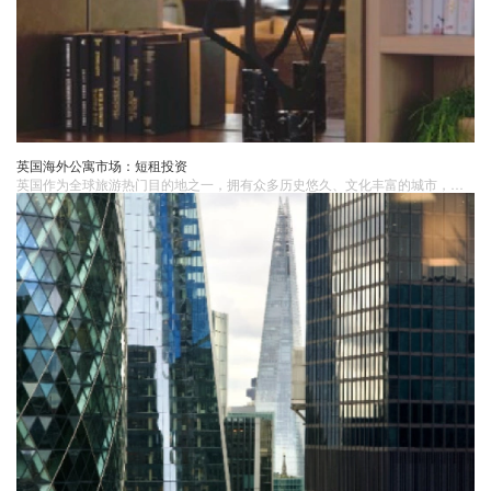
英国海外公寓市场：短租投资
英国作为全球旅游热门目的地之一，拥有众多历史悠久、文化丰富的城市，如伦敦、爱丁堡、牛津、剑桥等。这些城市吸引了大量国内外游客和商务旅行者，为海外公寓​短租市场提供了巨大的需求。英国政府对旅游业的支持和相对稳定的政治环境也为投资者提供了信心。