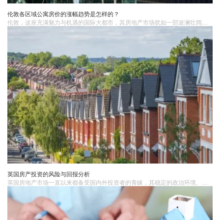
伦敦各区域公寓房价的涨幅趋势是怎样的？
伦敦，这座充满魅力与机遇的国际大都市，其房地产市场犹如一部波澜壮阔的经济史诗，各个区域的公寓房价在复杂多变的市场环境中呈现出独特的涨幅趋势。这些趋势不仅受到全球经济形势、英国国内政策调整的影响，还与区域自身的发展规划、基础设施建设以及人口流动等因素紧密相连，共同勾勒出伦敦房地产市场丰富多彩的画卷。
英国房产投资的风险与回报分析
英国房地产​市场一直以来都备受国内外投资者的青睐，其稳定的政治环境、健全的法律体系和丰富的房产资源使其成为全球投资者的热门选择之一。与任何投资一样，英国房产投资也伴随着一定的风险和回报。风险分析市场波动风险： 房地产市场的价格受到多种因素的影响，如经济状况、政策变化、利率水平等。