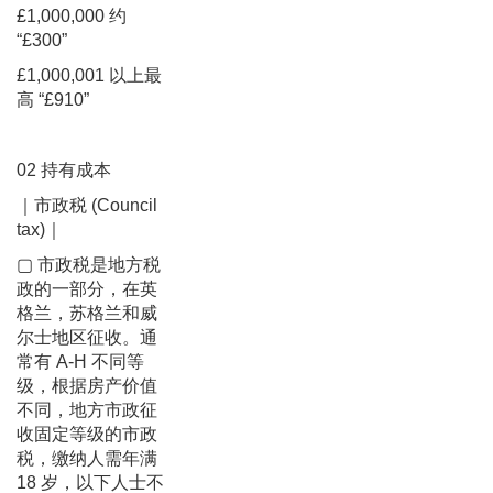
£1,000,000 约
“£300”
£1,000,001 以上最
高 “£910”
02 持有成本
｜市政税 (Council
tax)｜
▢ 市政税是地方税
政的一部分，在英
格兰，苏格兰和威
尔士地区征收。通
常有 A-H 不同等
级，根据房产价值
不同，地方市政征
收固定等级的市政
税，缴纳人需年满
18 岁，以下人士不