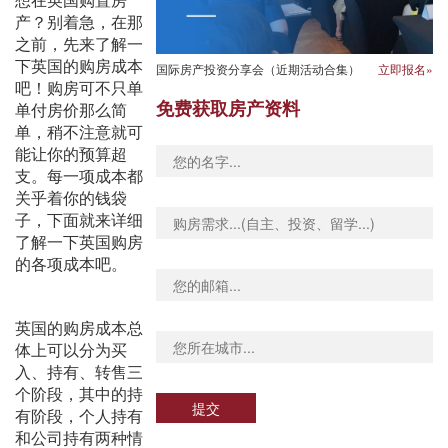
想在英
国购置房
产？别着急，在那
之前，先来了解一
下英国的购房成本
国际房产投资分享会（近期活动合集）
立即报名»
吧！购房可不只单
免费获取房产资料
单付房价那么简
单，稍不注意就可
能让你的预算超
支。每一项成本都
关乎着你的钱袋
子，下面就来详细
了解一下英国购房
的各项成本吧。
英国的购房成本总
体上可以分为买
入、持有、转售三
个阶段，其中的持
提交
有阶段，个人持有
和公司持有两种情