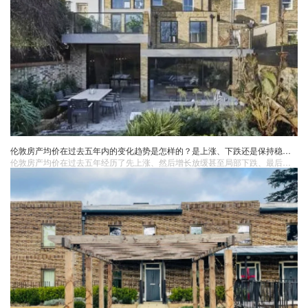
伦敦房产均价在过去五年内的变化趋势是怎样的？是上涨、下跌还是保持稳定？
伦敦房产均价在过去五年经历了先上涨、然后增长放缓甚至局部下跌、最后企稳回升的变化趋势。这种变化是在复杂的经济、政策和社会环境因素交织下产生的。初期阶段（五年前 - 四年前）：在这个阶段，伦敦房产均价整体处于上涨态势。伦敦作为全球重要的金融中心和文化大都市，持续吸引着大量的国内外人才。强劲的就业市场带动了住房需求，尤其是在城市中心和交通便利的区域。