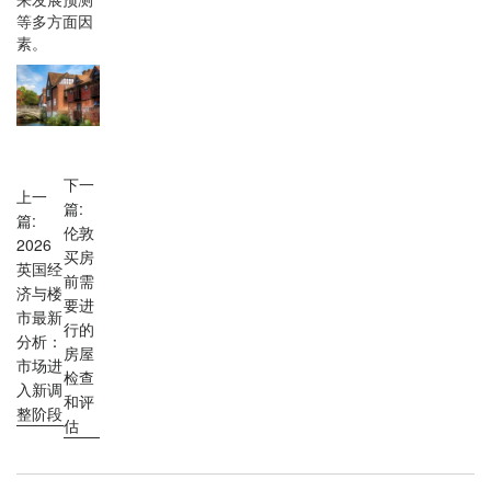
等多方面因
素。
下一
上一
篇:
篇:
伦敦
2026
买房
英国经
前需
济与楼
要进
市最新
行的
分析：
房屋
市场进
检查
入新调
和评
整阶段
估