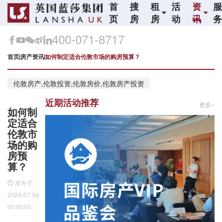
首
搜
租
活
资
页
房
房
动
讯
400-071-8717
首页
房产资讯
如何制定适合伦敦市场的购房预算？
伦敦房产,伦敦投资,伦敦房价,伦敦房产投资
近期活动推荐
更多»
如何制
定适合
伦敦市
场的购
房预
算？
发布于:
2024-07-04
00:00:00