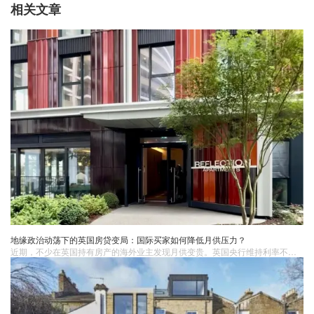
相关文章
地缘政治动荡下的英国房贷变局：国际买家如何降低月供压力？
近期，不少在英国持有房产的海外业主发现月供变贵。英国央行维持利率不变，使期待降息的市场需等待更久，持有浮动利率贷款的业主资金压力增大。中东局势突变致能源价格飙升，英国房贷市场动荡，多家机构上调利率，引发“抢按揭”现象。上海的张先生作为海外买家面临诸多再融资挑战，蓝莎团队为其定制方案，助其将浮动利率贷款转为固定利率贷款，月供降低。当前英国房贷市场虽挑战多，但也有机遇，专业服务和策略很重要。