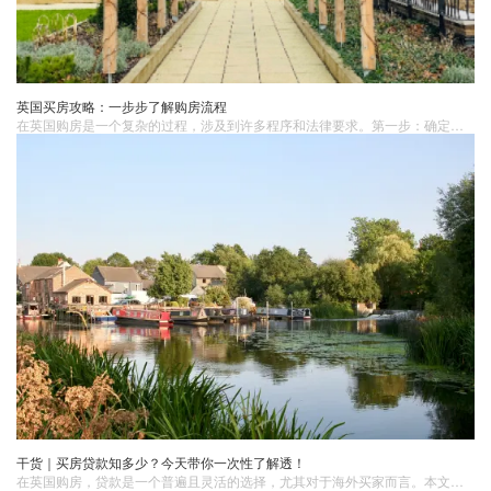
英国买房攻略：一步步了解购房流程
在英国购房​是一个复杂的过程，涉及到许多程序和法律要求。第一步：确定预算和财务计划在开始购房之前，买家应该首先确定他们的预算和财务计划。这包括评估自己的收入、支出和存款金额。确定可负担的房价范围，并决定是否需要申请贷款。
干货｜买房贷款知多少？今天带你一次性了解透！
在英国购房，贷款是一个普遍且灵活的选择，尤其对于海外买家而言。本文将详细介绍为何选择英国贷款买房、贷款流程和必备须知，以及未来的贷款趋势，帮助您全面了解英国购房贷款的相关知识。