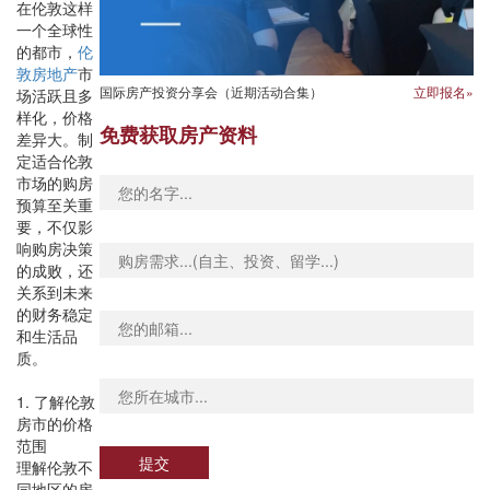
在伦敦这样
一个全球性
的都市，
伦
敦房地产
市
国际房产投资分享会（近期活动合集）
立即报名»
场活跃且多
样化，价格
免费获取房产资料
差异大。制
定适合伦敦
市场的购房
预算至关重
要，不仅影
响购房决策
的成败，还
关系到未来
的财务稳定
和生活品
质。
1. 了解伦敦
房市的价格
范围
提交
理解伦敦不
同地区的房