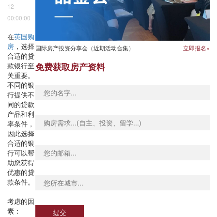
12
00:00:00
在
英国购
房
，选择
国际房产投资分享会（近期活动合集）
立即报名»
合适的贷
款银行至
免费获取房产资料
关重要。
不同的银
行提供不
同的贷款
产品和利
率条件，
因此选择
合适的银
行可以帮
助您获得
优惠的贷
款条件。
考虑的因
素：
提交