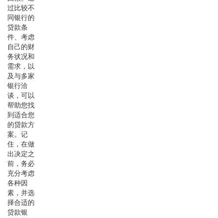
过比较不
同银行的
贷款条
件、考虑
自己的财
务状况和
需求，以
及与多家
银行洽
谈，可以
帮助您找
到适合您
的贷款方
案。记
住，在做
出决定之
前，务必
充分考虑
各种因
素，并选
择合适的
贷款银