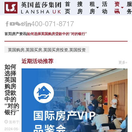
首
搜
租
活
资
页
房
房
动
讯
400-071-8717
首页
房产资讯
如何选择英国购房贷款中的“对的银行”
英国购房,英国买房,英国买房投资,英国投资
近期活动推荐
更多»
如何
选择
英国
购房
贷款
中的
“对的
银行”
发布于:
2024-06-