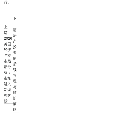
行。
下
一
上一
篇:
篇:
房
2026
产
英国
投
经济
资
与楼
的
市最
后
新分
续
析：
管
市场
理
进入
与
新调
维
整阶
护
段
策
略