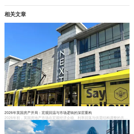
相关文章
2026年英国房产开局：宏观回温与市场逻辑的深层重构
2026年初，英国房地产市场在宏观经济企稳、利率回落与供需结构调整的共同作用下，正式进入理性修复周期。约4%的房贷利率与八年来最高库存量，为买家提供了更从容的决策窗口。区域层面呈现明显分化，可负担性推动北部城市、苏格兰及北爱尔兰持续走强。市场逻辑正从短期博弈转向长期价值与现金流导向。