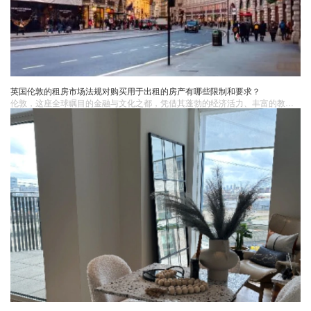
英国伦敦的租房市场法规对购买用于出租的房产有哪些限制和要求？
​伦敦，这座全球瞩目的金融与文化之都，凭借其蓬勃的经济活力、丰富的教育资源以及多元的就业机会，吸引着源源不断的人口涌入，催生了极为活跃的租房市场。然而，对于那些有意购买房产用于出租的投资者而言，深入了解伦敦租房市场法规所施加的限制与要求，是开启稳健投资之旅的关键基石，否则极易陷入法律困境，给投资收益蒙上阴影。