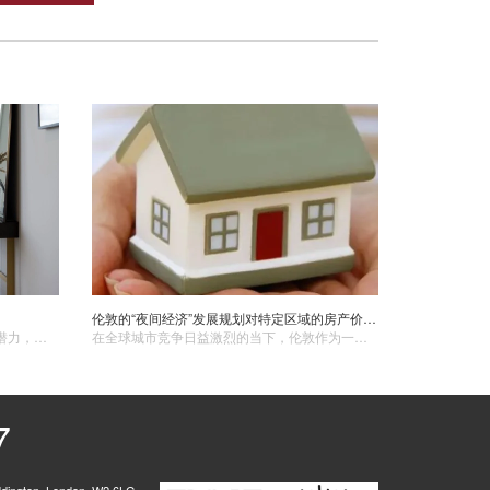
伦敦的“夜间经济”发展规划对特定区域的房产价值产生了怎样的影响？
英国房地产市场具有较高的投资价值和潜力，但投资者在投资过程中也需关注市场波动、政策调整等风险因素。通过充分了解市场、关注政策动向、多元化投资和选择优质项目等策略，投资者可以更好地把握英国房地产市场的投资机遇，实现资产的保值增值。
​在全球城市竞争日益激烈的当下，伦敦作为一座充满活力与创新的国际化大都市，正积极探索新的经济增长点和城市发展模式。“夜间经济”作为其中的重要一环，正以前所未有的速度蓬勃兴起，为伦敦的夜晚注入了新的生机与活力。这一发展规划犹如一场春雨，滋润着伦敦特定区域的土地，对其房产价值产生了深远而复杂的影响，不仅改变了区域的经济生态，也重塑了房地产市场的格局，吸引着众多投资者和购房者的目光，成为伦敦城市发展与房产投资领域备受关注的焦点话题。
7