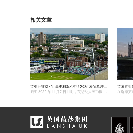
相关文章
英央行维持 4% 基准利率不变！2025 秋预算增税成定局，牛津拒认新版托福，王室搬迁白金汉宫变博物馆，贝克汉姆荣膺爵士……
截至 2025 年11 月7 日11时，英镑兑人民币报 1：9.34667，较前一日上涨约 0.48%。英国央行维持利率不变同时中国10月贸易顺差超预期，推动人民币走强。本周大事包括英国央行维持4%基准利率、秋季预算或将增税、牛津大学将不再接受新版托福、英国王室大搬迁白金汉宫将转为博物馆、贝克汉姆荣获爵士头衔。