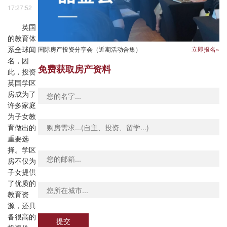
17:27:52
英国
的教育体
国际房产投资分享会（近期活动合集）
立即报名»
系全球闻
名，因
免费获取房产资料
此，投资
英国学区
房成为了
许多家庭
为子女教
育做出的
重要选
择。学区
房不仅为
子女提供
了优质的
教育资
源，还具
备很高的
提交