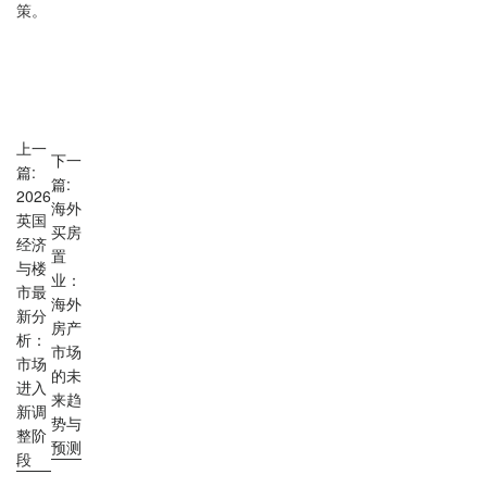
策。
上一
下一
篇:
篇:
2026
海外
英国
买房
经济
置
与楼
业：
市最
海外
新分
房产
析：
市场
市场
的未
进入
来趋
新调
势与
整阶
预测
段