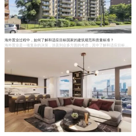
海外置业过程中，如何了解和适应目标国家的建筑规范和质量标准？
海外置业是一项复杂的决策，涉及到众多方面的考虑，其中了解和适应目标国家的建筑规范和质量标准是至关重要的环节，它直接关系到房产的安全性、耐久性和居住舒适度。了解和适应目标国家的建筑规范和质量标准是海外置业过程中不可忽视的重要步骤。通过深入研究法规、实地考察、交流经验和在合同中明确要求等方式，购房者可以更好地保障自己的权益，购买到符合期望和标准的房产。