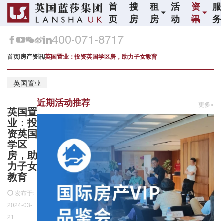
首
搜
租
活
资
页
房
房
动
讯
400-071-8717
首页
房产资讯
英国置业：投资英国学区房，助力子女教育
英国置业
近期活动推荐
更多»
英国置
业：投
资英国
学区
房，助
力子女
教育
发布于:
2024-03-
21