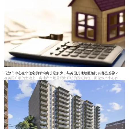
伦敦市中心豪华住宅的平均房价是多少，与英国其他地区相比有哪些差异？
在英国广袤的土地上，房地产市场呈现出鲜明的区域特征，而伦敦市中心作为全球瞩目的焦点，其豪华住宅市场更是独树一帜。伦敦，这座融合了历史韵味与现代繁华的大都市，吸引着世界各地的富豪、精英们纷至沓来，他们对高品质居住空间的追求，使得伦敦市中心豪华住宅成为了一种身份与地位的象征，房价也随之水涨船高。