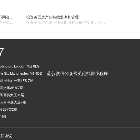
在伦敦，房产用途（自住、出租等）的不同会对房产税产生怎样的影响？
投资英国房产的持续监测和管理
在伦敦，房产用途的不同会导致房产税在种类、缴纳主体、计算方式等多个方面的差异。这些税务问题相对复杂，需要房产所有者仔细了解相关规定，确保正确纳税。
投资英国房产​是一项长期而有价值的投资，但要实现长期的稳定回报，需要进行持续的监测和管理。1. 定期评估市场情况市场情况的变化对房地产投资至关重要。定期评估市场趋势、房价走势以及供需情况，可以帮助投资者了解市场的动态并及时调整投资策略。同时，密切关注政府政策变化、利率变动以及宏观经济指标，对投资决策也有重要影响。
7
ington, London, W2 6LG
蓝莎微信公众号
英伦找房小程序
 St., Manchester, M1 4DZ
街中心一期1FS 7层
洋光华AB座7层
号百扬大厦31层
09号瀚森大厦7楼
287號2樓
4樓
隐私协议