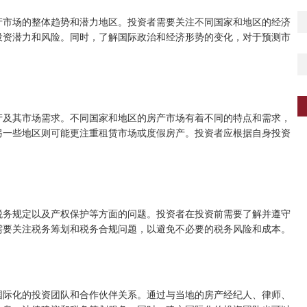
产市场的整体趋势和潜力地区。投资者需要关注不同国家和地区的经济
投资潜力和风险。同时，了解国际政治和经济形势的变化，对于预测市
产及其市场需求。不同国家和地区的房产市场有着不同的特点和需求，
另一些地区则可能更注重租赁市场或度假房产。投资者应根据自身投资
。
税务规定以及产权保护等方面的问题。投资者在投资前需要了解并遵守
需要关注税务筹划和税务合规问题，以避免不必要的税务风险和成本。
国际化的投资团队和合作伙伴关系。通过与当地的房产经纪人、律师、