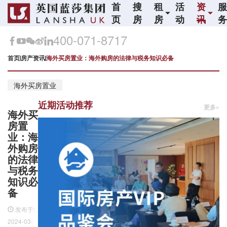
首
搜
租
活
资
页
房
房
动
讯
400-071-8717
首页
房产资讯
海外买房置业：海外购房的法律与税务知识必备
海外买房置业
近期活动推荐
更多»
海外买
房置
业：海
外购房
的法律
与税务
知识必
备
发布于:
2024-03-