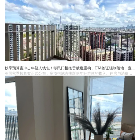
秋季预算案冲击年轻人钱包！移民门槛按贡献度重构，ETA签证强制落地，查尔斯国王病情加重引皇室暗涌……
英国秋季预算案正式公布，多项措施直接影响年轻群体的收入、住房与消费结构；移民政策持续收紧，工签与永居拟引入“贡献型”评估标准。与此同时，新邦德街登顶全球最昂贵零售地，英国 ETA 入境许可即将强制执行，王室方面，查尔斯国王病情进展引发外界对王室未来走向的关注。