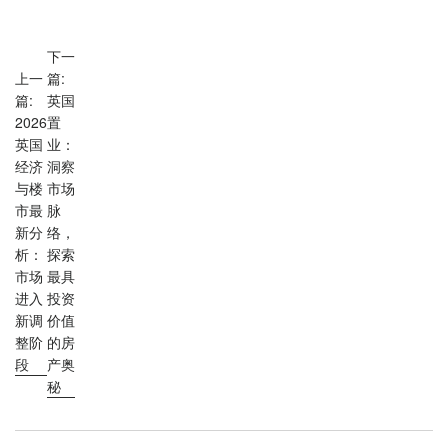
下一
上一
篇:
篇:
英国
2026
置
英国
业：
经济
洞察
与楼
市场
市最
脉
新分
络，
析：
探索
市场
最具
进入
投资
新调
价值
整阶
的房
段
产奥
秘