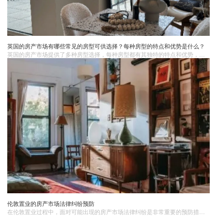
英国的房产市场有哪些常见的房型可供选择？每种房型的特点和优势是什么？
英国的房产市场提供了多种房型选择，每种房型都有其独特的特点和优势，满足了不同人群的居住需求。在选择房型时，购房者可以根据自己的生活方式、预算、家庭规模等因素进行综合考虑。
伦敦置业的房产市场法律纠纷预防
在伦敦置业​过程中，面对可能出现的房产市场法律纠纷是非常重要的预防措施。尽管房地产交易在英国通常是严格受法律监管的，但仍然存在各种潜在的纠纷和风险。1. 合同解读和理解在伦敦购房时，基本的预防法律纠纷的措施之一是正确理解和解读购房合同。以下是几个关键点：明确条款和义务: 仔细阅读和理解合同中的所有条款和条件，包括房产的具体描述、价格、付款条件、交割日期等。