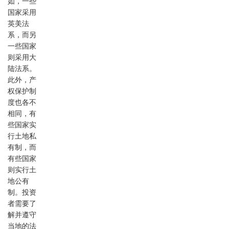
如，一些
国家采用
英美法
系，而另
一些国家
则采用大
陆法系。
此外，产
权保护制
度也各不
相同，有
些国家实
行土地私
有制，而
有些国家
则实行土
地公有
制。投资
者需要了
解并遵守
当地的法