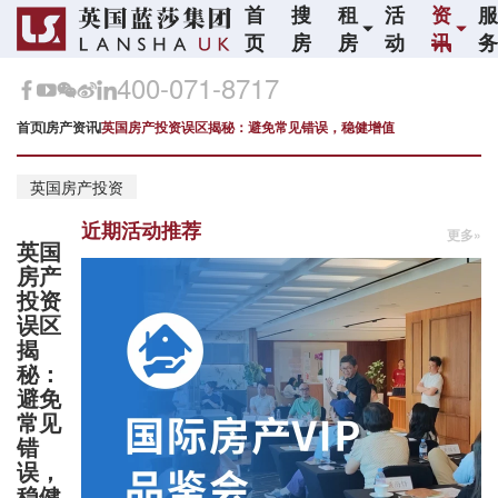
首
搜
租
活
资
页
房
房
动
讯
400-071-8717
首页
房产资讯
英国房产投资误区揭秘：避免常见错误，稳健增值
英国房产投资
近期活动推荐
更多»
英国
房产
投资
误区
揭
秘：
避免
常见
错
误，
稳健