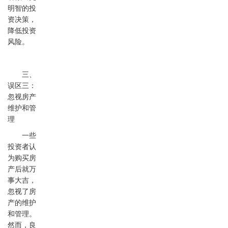
明智的投
资决策，
降低投资
风险。
三、
误区三：
忽视房产
维护和管
理
一些
投资者认
为购买房
产后就万
事大吉，
忽视了房
产的维护
和管理。
然而，良