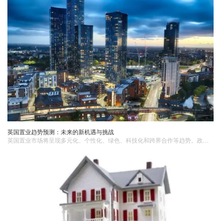
英国置业趋势预测：未来的新机遇与挑战
英国置业市场将呈现多元化、个性化、绿色、科技化和跨界合作等趋势。政府应制定符合市场需求的政策，加强监管，促进房地产市场的健康、稳定发展。投资者和购房者应关注趋势和政策变化，做出明智的置业决策。 ​