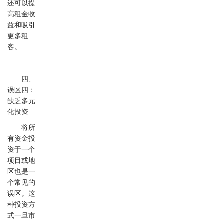
还可以提
高租金收
益和吸引
更多租
客。
四、
误区四：
缺乏多元
化投资
将所
有资金投
资于一个
项目或地
区也是一
个常见的
误区。这
种投资方
式一旦市