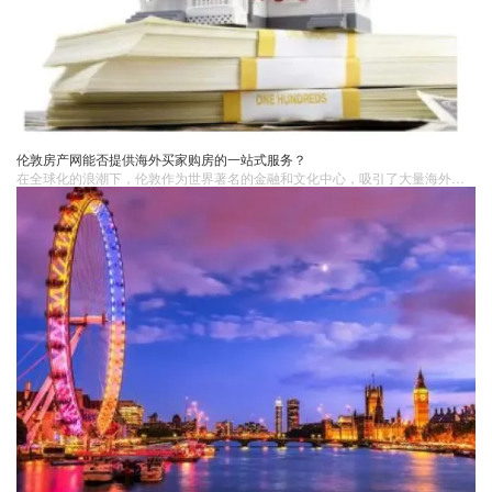
伦敦房产网能否提供海外买家购房的一站式服务？
​在全球化的浪潮下，伦敦作为世界著名的金融和文化中心，吸引了大量海外买家前来投资房产。随着互联网的发展，伦敦房产网成为海外买家获取信息的重要途径之一。然而，这些房产网是否能真正满足海外买家的需求，为他们提供购房的一站式服务呢？