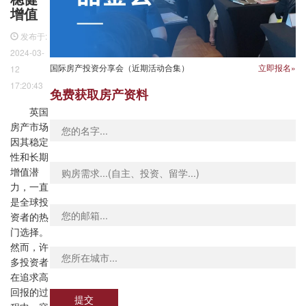
增值
发布于:
2024-03-
国际房产投资分享会（近期活动合集）
立即报名»
12
17:20:43
免费获取房产资料
英国
房产市场
因其稳定
性和长期
增值潜
力，一直
是全球投
资者的热
门选择。
然而，许
多投资者
在追求高
回报的过
提交