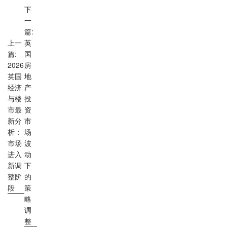
下
一
篇:
上一
英
篇:
国
2026
房
英国
地
经济
产
与楼
投
市最
资
新分
市
析：
场
市场
波
进入
动
新调
下
整阶
的
段
策
略
调
整