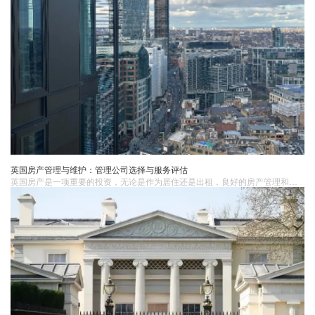
英国房产管理与维护：管理公司选择与服务评估
英国房产是一项重要的投资，无论是作为居住还是出租，良好的房产管理和维护是确保投资长期价值的关键。选择合适的管理公司并评估其提供的服务质量至关重要。1. 房产管理与维护的重要性良好的房产管理和维护可以确保房产的长期价值，通过及时的维修和保养，延长房产的使用寿命，并提升其市场竞争力。