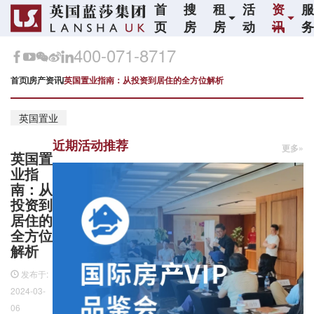
首
搜
租
活
资
页
房
房
动
讯
400-071-8717
首页
房产资讯
英国置业指南：从投资到居住的全方位解析
英国置业
近期活动推荐
更多»
英国置
业指
南：从
投资到
居住的
全方位
解析
发布于:
2024-03-
06