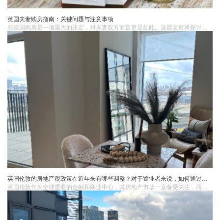
英国夫妻购房指南：关键问题与注意事项
在英国购房​是一项重大的决定，对夫妻双方而言更是如此。这篇文章将探讨夫妻在英国购房时需要注意的一些关键问题和注意事项，帮助他们做出明智的决策。1. 准备材料夫妻联名买房，双方都要提供身份证明，地址证明还有结婚证。2. 确定预算和财务计划夫妻双方需要明确自己的购房预算和财务状况。他们需要考虑的因素包括收入、存款、贷款利率以及未来可能的变化。通过仔细评估财务状况，夫妻可以确定可负担的房价范围，并制定合理的财务计划。
英国伦敦的房地产税政策在近年来有哪些调整？对于置业者来说，如何通过合理规划房产持有结构来降低税务负担？
​英国伦敦作为全球重要的金融和商业中心，其房地产市场一直备受关注，而房地产税政策的调整对置业者有着深远的影响。近年来，伦敦的房地产税政策出现了多方面的调整。