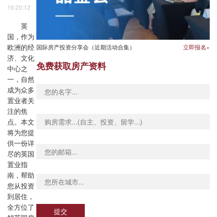
16:20:12
英
国，作为
国际房产投资分享会（近期活动合集）
立即报名»
欧洲的经
济、文化
免费获取房产资料
中心之
一，自然
成为众多
置业者关
注的焦
点。本文
将为您提
供一份详
尽的英国
置业指
南，帮助
您从投资
到居住，
全方位了
提交