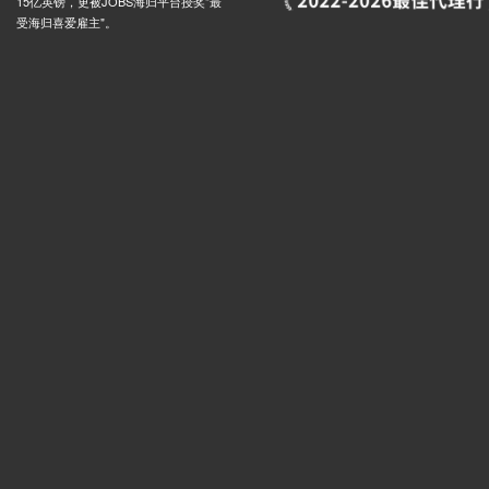
15亿英镑，更被JOBS海归平台授奖"最
受海归喜爱雇主"。