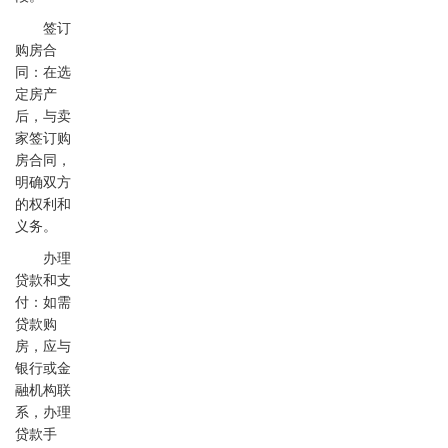
签订
购房合
同：在选
定房产
后，与卖
家签订购
房合同，
明确双方
的权利和
义务。
办理
贷款和支
付：如需
贷款购
房，应与
银行或金
融机构联
系，办理
贷款手