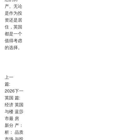
产。无论
是作为投
资还是居
住，英国
都是一个
值得考虑
的选择。
上一
篇:
2026
下一
英国
篇:
经济
英国
与楼
蓝莎
市最
房
新分
产：
析：
品质
市场
与投