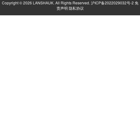
Copyright © 2026 LANSHAUK. All Rights Reserved.
沪ICP备2022029032号-2
免
责声明
隐私协议