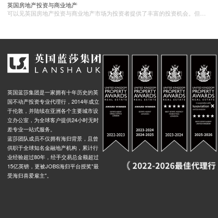
英国房地产投资与商业地产
可以见英国房地产投资与商业地产市场为投资者提供了丰富的投资机会。但投资者在投资前需充分了解市场情况，制定合理的投资策略。 ​
英国蓝莎集团是一家拥有十年历史的英
国不动产投资专业代理行，2014年成立
于伦敦，并陆续在亚洲各个主要城市设
立办公室，为全球客户提供24小时无时
差专业一站式服务。
蓝莎团队成员不仅拥有海归背景，且曾
供职于全球知名金融地产机构，累计行
业经验超过80年，经手交易总金额超过
15亿英镑，更被JOBS海归平台授奖"最
受海归喜爱雇主"。