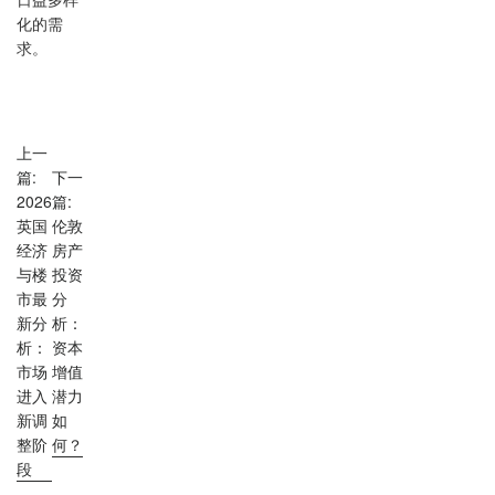
日益多样
化的需
求。
上一
篇:
下一
2026
篇:
英国
伦敦
经济
房产
与楼
投资
市最
分
新分
析：
析：
资本
市场
增值
进入
潜力
新调
如
整阶
何？
段