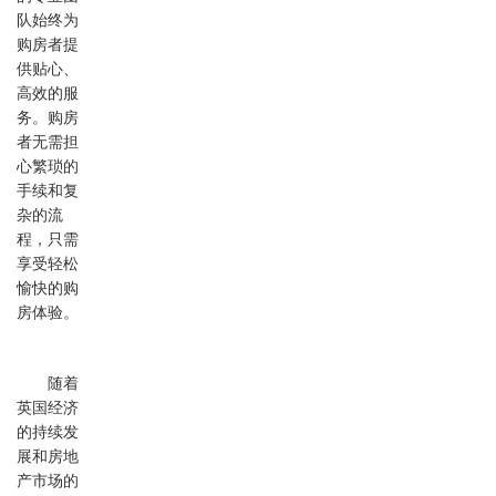
队始终为
购房者提
供贴心、
高效的服
务。购房
者无需担
心繁琐的
手续和复
杂的流
程，只需
享受轻松
愉快的购
房体验。
随着
英国经济
的持续发
展和房地
产市场的