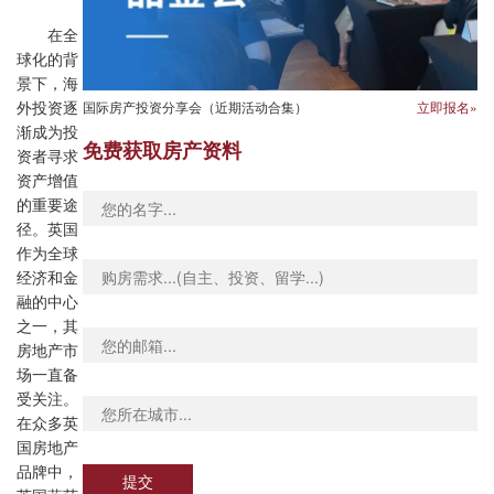
在全
球化的背
景下，海
国际房产投资分享会（近期活动合集）
立即报名»
外投资逐
渐成为投
免费获取房产资料
资者寻求
资产增值
的重要途
径。英国
作为全球
经济和金
融的中心
之一，其
房地产市
场一直备
受关注。
在众多英
国房地产
品牌中，
提交