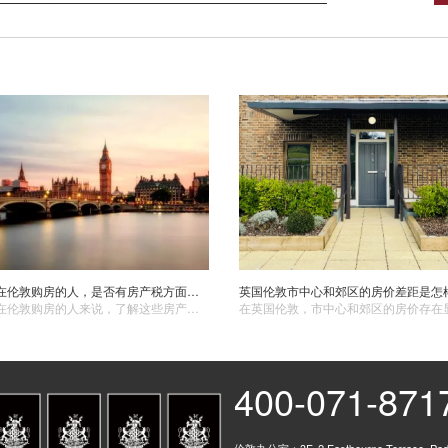
对于首次在伦敦购房的人，是否有房产税方面的优惠政策？这些政策的申请条件和减免范围是什么？
对于首次在伦敦购房的人来说，了解这些房产税优惠政策是非常重要的，可以在一定程度上降低购房成本。然而，税收政策可能会随着政府的财政状况、住房政策目标等因素而发生变化，所以购房者需要及时关注政策动态。
400-071-871