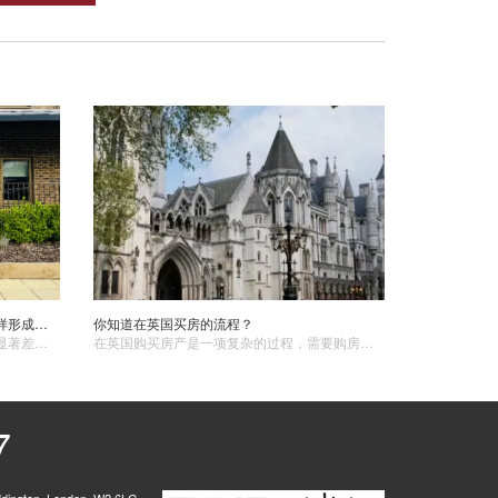
英国伦敦市中心和郊区的房价差距是怎样形成的？
你知道在英国买房的流程？
在英国伦敦，市中心和郊区的房价存在显著差距，这一差距的形成主要由以下几个因素所致。一、地理位置和交通便利性：伦敦市中心往往是商业、金融和文化的核心区域，交通网络发达，地铁、公交等公共交通设施密集。人们在市中心工作和娱乐更加便捷，因此对住房的需求较高。而郊区相对远离这些核心区域，交通可能不够便利，导致房价相对较低。
在英国购买房产​是一项复杂的过程，需要购房者了解相关程序和法律规定。1. 确定预算和需求在开始购房之前，首先需要确定购房预算和需求。购房者应当根据自身经济状况和生活需求，制定合理的购房预算，并明确所需的房屋类型、位置、面积等具体要求。
7