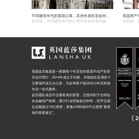
不同建筑年代的英国公寓，其房价差距是如何形成的？
​英国房
​在英国，不同建筑年代的公寓房价存在着明显的差距，这一现象是由多种因素共同作用所导致的。建筑质量和工艺是一个重要因素。早期的建筑可能受到当时技术和材料的限制，结构和耐久性方面相对较弱。而现代建筑通常采用更先进的建筑技术和高质量的材料，能够提供更好的居住安全性和舒适性，这在一定程度上影响了房价。
英国蓝莎集团是一家拥有十年历史的英国不动产投资
专业代理行，2014年成立于伦敦，并陆续在亚洲各个
主要城市设立办公室，为全球客户提供24小时无时差
专业一站式服务。
蓝莎团队成员不仅拥有海归背景，且曾供职于全球知
名金融地产机构，累计行业经验超过80年，经手交易
总金额超过15亿英镑，更被JOBS海归平台授奖"最受
海归喜爱雇主"。