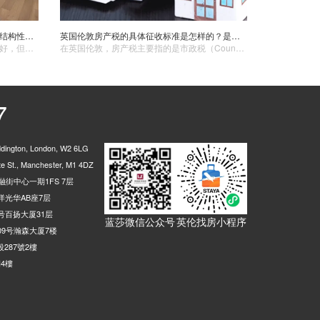
2026年美国置业如何布局？告别波动、结构性机遇凸显，“以房养学”性价比核心盘亮相纽约！
英国伦敦房产税的具体征收标准是怎样的？是按照房产价值、面积还是其他因素来计算？
2026年美国房地产市场预计整体平稳向好，但区域与细分市场分化加剧，结构性机会愈发重要。利率趋稳、买家信心回升，为中长期布局创造条件。纽约凭借优质高校资源与稳定租赁需求，成为“以房养学”的核心城市。通过自住、出租与资产增值相结合，帮助家庭在留学阶段实现成本对冲与资产配置的双重目标。
​在英国伦敦，房产税主要指的是市政税（Council Tax）。其征收标准较为复杂，主要依据以下几个方面：1. 房产价值评估： - 英国住宅税税基为住宅房产的价值，由国内税收部门所属的房产估价部门评估，一般每 5 年重估 1 次。评估之后，政府根据房屋的市场价值，将房屋划分为 A - H 八个级次。
7
ington, London, W2 6LG
 St., Manchester, M1 4DZ
街中心一期1FS 7层
光华AB座7层
号百扬大厦31层
蓝莎微信公众号
英伦找房小程序
9号瀚森大厦7楼
287號2樓
4樓