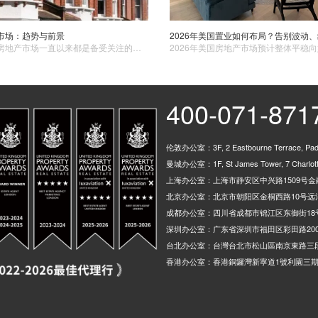
产市场：趋势与前景
在英国，房地产市场一直以来都是备受关注的焦点。从伦敦繁华的市中心到英格兰郊区的宁静乡村，英国的房产市场涵盖了多种类型的房产，并且一直都在不断变化和发展。当前趋势价格上涨趋势： 近年来，英国房产​市场的房价呈现相对稳定。特别是在伦敦等大城市，房价部分房价小幅度上涨，使得购房成本逐渐增加。
400-071-871
伦敦办公室：3F, 2 Eastbourne Terrace, Padd
曼城办公室：1F, St James Tower, 7 Charlotte
上海办公室：上海市静安区中兴路1509号金融
北京办公室：北京市朝阳区金桐西路10号远洋
成都办公室：四川省成都市锦江区东御街18
深圳办公室：广东省深圳市福田区彩田路200
台北办公室：台灣台北市松山區南京東路三段
香港办公室：香港銅鑼灣新寧道1號利園三期