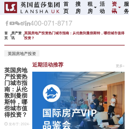
首
搜
租
活
资
页
房
房
动
讯
400-071-8717
首
房产资
英国房地产投资热门城市指南：从伦敦到曼彻斯特，哪些城市值得
页
讯
投资？
英国房地产投资
近期活动推荐
更多»
英国房地
产投资热
门城市指
南：从伦
敦到曼彻
斯特，哪
些城市值
得投资？
发布于: 2024-