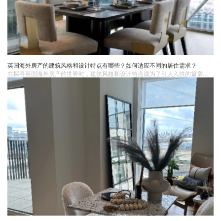
英国海外房产的建筑风格和设计特点有哪些？如何适应不同的居住需求？
​在探寻英国海外房产的世界时，建筑风格和设计特点成为了引人入胜的篇章，它们不仅展现了独特的美学魅力，还承载着满足多样化居住需求的智慧。英国，以其深厚的历史文化底蕴和精湛的建筑工艺，在海外房产领域留下了独特的印记。当我们审视这些跨越地域的建筑瑰宝时，仿佛开启了一场穿越时空的艺术之旅。