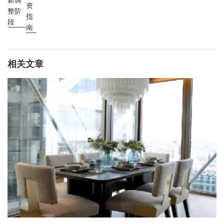
资
整阶
指
段
南
相关文章