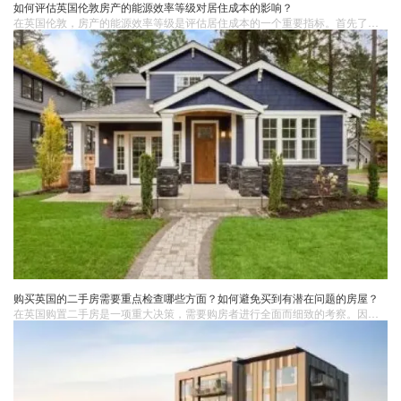
如何评估英国伦敦房产的能源效率等级对居住成本的影响？
​在英国伦敦，房产的能源效率等级是评估居住成本的一个重要指标。首先了解能源效率等级的含义至关重要。等级越高，意味着房屋在保暖、隔热和能源利用方面表现越出色。低等级的房产可能存在保温不良、窗户密封性差等问题，导致能源消耗增加。
购买英国的二手房需要重点检查哪些方面？如何避免买到有潜在问题的房屋？
​在英国购置二手房是一项重大决策，需要购房者进行全面而细致的考察。因为二手房可能存在各种潜在问题，若不加以留意，可能会给购房者带来后续的困扰和经济损失。