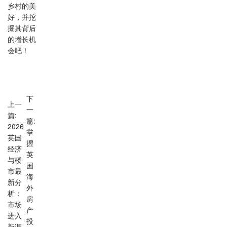
乡村的美
好，并挖
掘其背后
的增长机
会吧！
下
上一
一
篇:
篇:
2026
掌
英国
握
经济
英
与楼
国
市最
海
新分
外
析：
房
市场
产
进入
投
新调