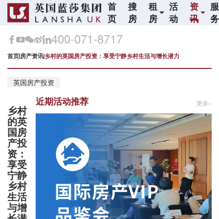
首
搜
租
活
资
页
房
房
动
讯
400-071-8717
首页
房产资讯
乡村的英国房产投资：享受宁静乡村生活与增长潜力
英国房产投资
近期活动推荐
更多»
乡村
的英
国房
产投
资：
享受
宁静
乡村
生活
与增
长潜