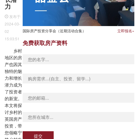
力
发布于:
2024-03-
国际房产投资分享会（近期活动合集）
立即报名»
02
15:03:51
免费获取房产资料
乡村
地区的房
产也因其
独特的魅
力和增长
潜力成为
了投资者
的新宠。
本文将探
讨乡村的
英国房产
投资，带
您领略宁
提交