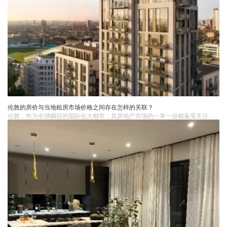
伦敦的房价与当地租房市场价格之间存在怎样的关联？
​伦敦，作为全球瞩目的国际化大都市，其房地产市场的一举一动都备受关注。房价与租房市场价格犹如一对紧密相连的孪生兄弟，相互影响、相互作用，共同勾勒出伦敦房地产市场的复杂格局。深入探究两者之间的关联，对于投资者、购房者以及租房者来说，都有着至关重要的意义，能够帮助他们更好地把握市场脉搏，做出明智的决策。