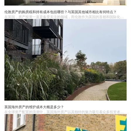
伦敦房产的购房税和持有成本包括哪些？与英国其他城市相比有何特点？
​在英国，房产投资一直是备受关注的领域，而伦敦作为英国的首都和国际化大都市，其房产市场更是具有独特的吸引力。然而，在考虑投资伦敦房产之前，了解其购房税和持有成本是至关重要的。
英国海外房产的维护成本大概是多少？
在全球资产配置的浪潮中，英国海外房产以其独特的魅力吸引着众多投资者的目光。然而，购置房产仅仅是开启海外投资之旅的第一步，后续的维护成本同样是不容忽视的关键要素。了解英国海外房产的维护成本，能帮助投资者更为精准地规划财务，确保房产投资的可持续性与收益稳定性。