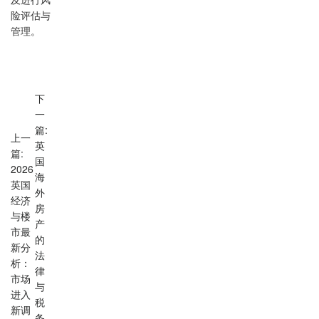
及进行风
险评估与
管理。
下
一
篇:
上一
英
篇:
国
2026
海
英国
外
经济
房
与楼
产
市最
的
新分
法
析：
律
市场
与
进入
税
新调
务