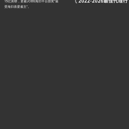
15亿英镑，更被JOBS海归平台授奖"最
受海归喜爱雇主"。