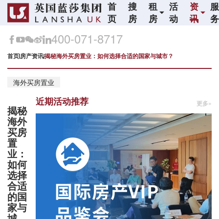
首
搜
租
活
资
页
房
房
动
讯
400-071-8717
首页
房产资讯
揭秘海外买房置业：如何选择合适的国家与城市？
海外买房置业
近期活动推荐
更多»
揭秘
海外
买房
置
业：
如何
选择
合适
的国
家与
城