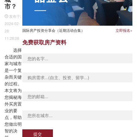
市？
发布于:
2024-02-
国际房产投资分享会（近期活动合集）
立即报名»
28
11:28:06
免费获取房产资料
选择
合适的国
家与城市
是一个复
杂而关键
的过程。
本文将为
您揭秘海
外买房置
业的要
点，帮助
您做出明
智的决
提交