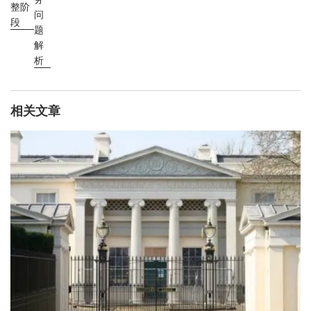
整阶
问
段
题
解
析
相关文章