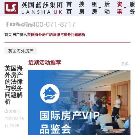
首
搜
租
活
资
页
房
房
动
讯
400-071-8717
首页
房产资讯
英国海外房产的法律与税务问题解析
英国海外房产
近期活动推荐
更多»
英国海
外房产
的法律
与税务
问题解
析
发布于:
2024-02-28
11:26:25