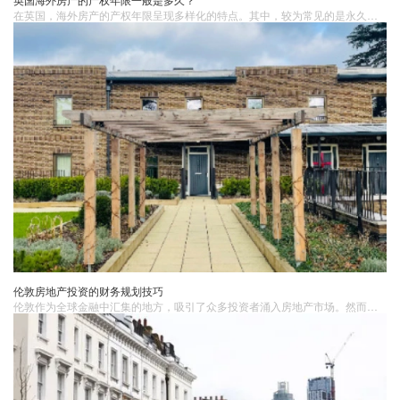
在英国，海外房产的产权年限呈现多样化的特点。其中，较为常见的是永久性产权和长期租赁产权。永久性产权，正如其名，意味着购房者对房产及其所占土地拥有永久性的所有权。这是一种非常稳定且具有传承性的产权形式，房产所有者可以自由地对房产进行处置、改造或传承给后代，不受时间限制。
伦敦房地产投资的财务规划技巧
伦敦作为全球金融中汇集的地方，吸引了众多投资者涌入房地产市场。然而，要取得成功的回报，除了正确选择房产外，还需要进行有效的财务规划。明确投资目标和策略在进行任何投资之前，首先需要明确自己的投资目标和策略。例如，是长期持有还是短期投机？明确投资目标和策略有助于指导后续的财务决策，并帮助投资者做出明智的选择。