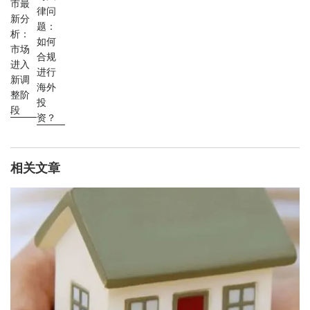
市最
律问
新分
题：
析：
如何
市场
合规
进入
进行
新调
海外
整阶
投
段
资？
相关文章