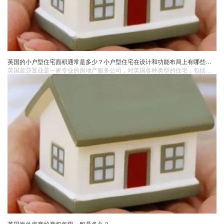
英国的小户型住宅面积通常是多少？小户型住宅在设计和功能布局上有哪些特点以满足居住需求？
英国蓝莎置业是一家专业的房地产服务公司，对英国各种类型的住宅，包括小户型住宅有着深入的了解。他们可以为您提供关于小户型住宅的详细信息，包括不同区域的小户型住宅面积范围、设计特点以及市场情况等。无论是您正在寻找适合自己居住的小户型房产，还是对小户型住宅的投资感兴趣，英国蓝莎置业都能凭借其专业的知识和丰富的经验，为您提供准确、实用的建议和优质的服务。
英国海外房产的产权年限一般是多久？