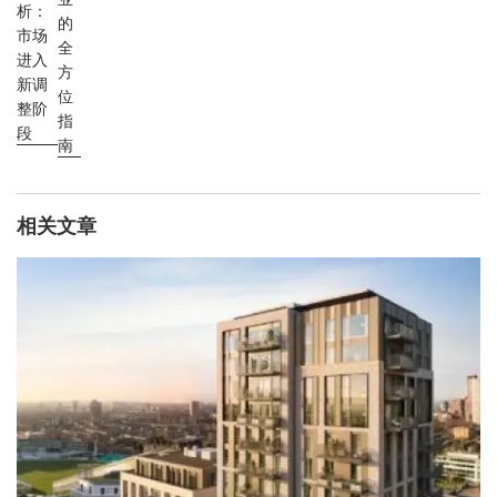
析：
的
市场
全
进入
方
新调
位
整阶
指
段
南
相关文章