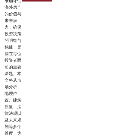
准确评估
海外房产
的价值与
未来潜
力，确保
投资决策
的明智与
稳健，是
摆在每位
投资者面
前的重要
课题。本
文将从市
场分析、
地理位
置、建筑
质量、法
律法规以
及未来规
划等多个
维度，为