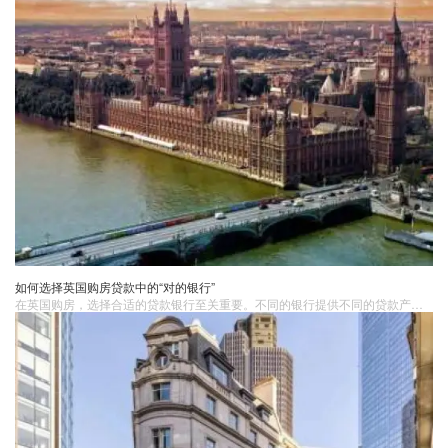
如何选择英国购房贷款中的“对的银行”
在英国购房​，选择合适的贷款银行至关重要。不同的银行提供不同的贷款产品和利率条件，因此选择合适的银行可以帮助您获得优惠的贷款条件。考虑的因素：利率条件： 贷款利率是选择银行时重要的考虑因素之一。不同的银行可能提供不同的固定利率和浮动利率贷款产品。您需要比较不同银行的利率条件，以确定哪家银行提供了具有竞争力的利率。