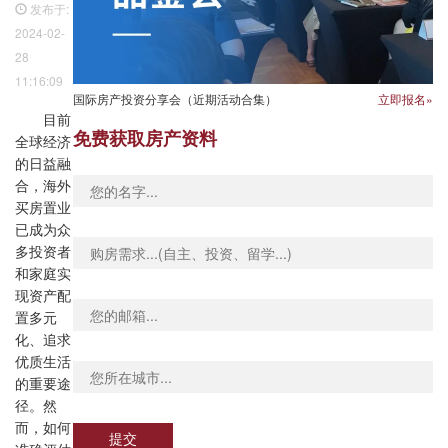
发布于:
2024-02-
28
11:16:09
国际房产投资分享会（近期活动合集）
立即报名»
目前
免费获取房产资料
全球经济
的日益融
合，海外
买房置业
已成为众
多投资者
和家庭实
现资产配
置多元
化、追求
优质生活
的重要途
径。然
而，如何
提交