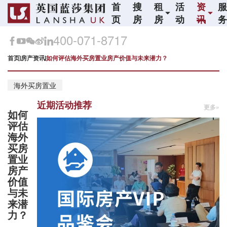
首
搜
租
活
资
页
房
房
动
讯
400-071-8717
首页
房产资讯
如何评估海外买房置业房产价值与未来潜力？
海外买房置业
近期活动推荐
更多»
如何
评估
海外
买房
置业
房产
价值
与未
来潜
力？