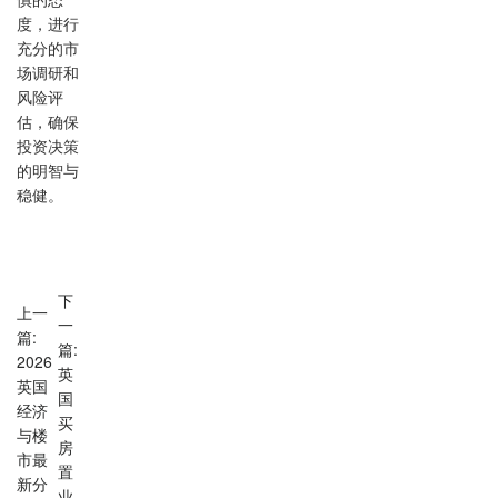
慎的态
度，进行
充分的市
场调研和
风险评
估，确保
投资决策
的明智与
稳健。
下
上一
一
篇:
篇:
2026
英
英国
国
经济
买
与楼
房
市最
置
新分
业