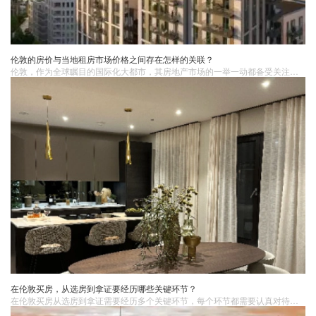
伦敦的房价与当地租房市场价格之间存在怎样的关联？
​伦敦，作为全球瞩目的国际化大都市，其房地产市场的一举一动都备受关注。房价与租房市场价格犹如一对紧密相连的孪生兄弟，相互影响、相互作用，共同勾勒出伦敦房地产市场的复杂格局。深入探究两者之间的关联，对于投资者、购房者以及租房者来说，都有着至关重要的意义，能够帮助他们更好地把握市场脉搏，做出明智的决策。
在伦敦买房，从选房到拿证要经历哪些关键环节？
在伦敦买房从选房到拿证需要经历多个关键环节，每个环节都需要认真对待。在整个过程中，建议寻求专业的建议和帮助，以确保交易的顺利进行。如果你正在考虑在伦敦买房，英国蓝莎集团可以为你提供专业的房地产咨询和服务。我们的团队拥有丰富的经验和专业知识，能够帮助你顺利完成房产交易，找到适合你的伦敦房产。让英国蓝莎集团成为你在伦敦买房的可靠伙伴。